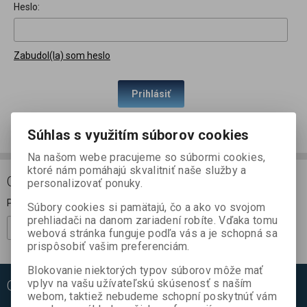
Heslo:
Zabudol(la) som heslo
Prihlásiť
Nemáte zatial účet?
Nová registrácia
Súhlas s využitím súborov cookies
Na našom webe pracujeme so súbormi cookies,
ktoré nám pomáhajú skvalitniť naše služby a
ODBER NOVINIEK
personalizovať ponuky.
Prihláste sa k odberu noviniek
Súbory cookies si pamätajú, čo a ako vo svojom
prehliadači na danom zariadení robíte. Vďaka tomu
Registrovať
webová stránka funguje podľa vás a je schopná sa
prispôsobiť vašim preferenciám.
Blokovanie niektorých typov súborov môže mať
vplyv na vašu užívateľskú skúsenosť s naším
ODKAZY
webom, taktiež nebudeme schopní poskytnúť vám