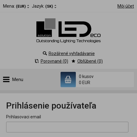
Mena:
Jazyk:
Môj účet
(EUR)
(SK)
Rozšírené vyhľadávanie
Porovnané (0)
Obľúbené (0)
0 kusov
Menu
0 EUR
Prihlásenie používateľa
Prihlasovaci email