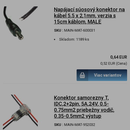
Napájací súosový konektor na
kábel 5,5 x 2,1mm, verzia s
15cm káblom, MALE
SKU :
MAIN-MAT-600031
Skladom:
1189 ks
0,64 EUR
0,52 EUR (Cena)
Viac variantov
Konektor samorezny T,
IDC,2+2pin, 5A,24V, 0.5-
0.75mm2 priebežny vodič,
0.35-0.5mm2 výstup
SKU :
MAIN-MAT-952032