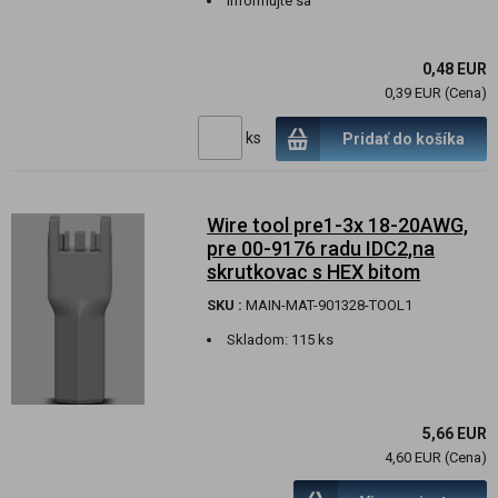
informujte sa
0,48 EUR
0,39 EUR (Cena)
ks
Pridať do košíka
Wire tool pre1-3x 18-20AWG,
pre 00-9176 radu IDC2,na
skrutkovac s HEX bitom
SKU :
MAIN-MAT-901328-TOOL1
Skladom:
115 ks
5,66 EUR
4,60 EUR (Cena)