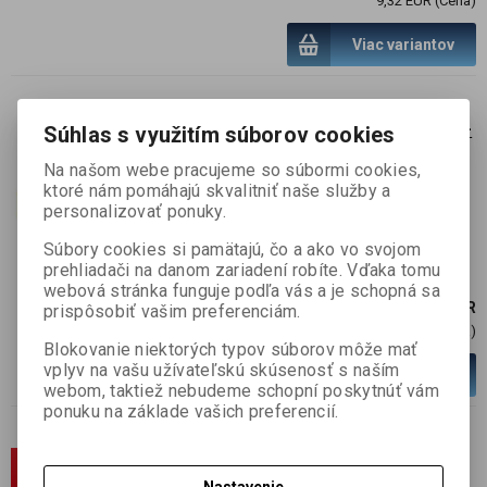
9,32 EUR (Cena)
Viac variantov
Konektor pre káble alebo wire-
Súhlas s využitím súborov cookies
to-board, POWERMOD, priamy,
Na našom webe pracujeme so súbormi cookies,
polykarbonát, čierny
ktoré nám pomáhajú skvalitniť naše služby a
SKU :
MAIN-MAT-901275
personalizovať ponuky.
Skladom:
643 ks
Súbory cookies si pamätajú, čo a ako vo svojom
prehliadači na danom zariadení robíte. Vďaka tomu
webová stránka funguje podľa vás a je schopná sa
0,62 EUR
prispôsobiť vašim preferenciám.
0,50 EUR (Cena)
Blokovanie niektorých typov súborov môže mať
vplyv na vašu užívateľskú skúsenosť s naším
Viac variantov
webom, taktiež nebudeme schopní poskytnúť vám
ponuku na základe vašich preferencií.
1 pár vodotesných nap.
konektorov pre