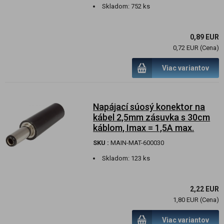
Skladom:
752 ks
0,89 EUR
0,72 EUR (Cena)
Viac variantov
Napájací súosý konektor na
kábel 2,5mm zásuvka s 30cm
káblom, Imax = 1,5A max.
SKU :
MAIN-MAT-600030
Skladom:
123 ks
2,22 EUR
1,80 EUR (Cena)
Viac variantov