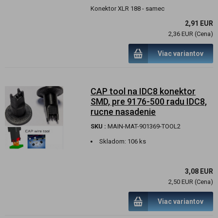
Konektor XLR 188 - samec
2,91 EUR
2,36 EUR (Cena)
Viac variantov
CAP tool na IDC8 konektor
SMD, pre 9176-500 radu IDC8,
rucne nasadenie
SKU :
MAIN-MAT-901369-TOOL2
Skladom:
106 ks
3,08 EUR
2,50 EUR (Cena)
Viac variantov