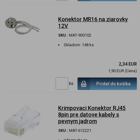
Konektor MR16 na ziarovky
12V
SKU :
MAT-900102
Skladom:
148 ks
2,34 EUR
1,90 EUR (Cena)
ks
Pridať do košíka
Krimpovaci Konektor RJ45
8pin pre datove kabely s
pevnym jadrom
SKU :
MAT-612221