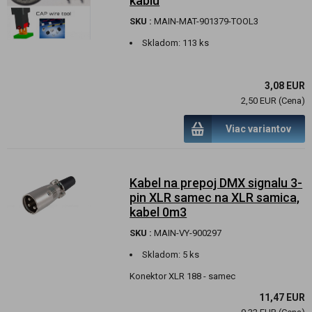
kablu
SKU :
MAIN-MAT-901379-TOOL3
Skladom:
113 ks
3,08 EUR
2,50 EUR (Cena)
Viac variantov
Kabel na prepoj DMX signalu 3-
pin XLR samec na XLR samica,
kabel 0m3
SKU :
MAIN-VY-900297
Skladom:
5 ks
Konektor XLR 188 - samec
11,47 EUR