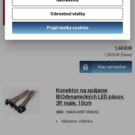
Nastavenie
monochromatické pásy, 20cm
kábel, MALE+FEMALE
Odmietnuť všetky
SKU :
MAIN-MAT-601036
Prijať všetky cookies
Skladom:
200 par
1,60 EUR
1,30 EUR (Cena)
Viac variantov
Konektor na spájanie
BIOdynamických LED pásov,
3P, male, 10cm
SKU :
MAIN-MAT-900653
Skladom:
2569 ks