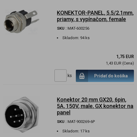
KONEKTOR-PANEL, 5.5/2.1mm,
priamy, s vypínačom, female
SKU :
MAT-600256
Skladom:
94 ks
1,75 EUR
1,43 EUR (Cena)
ks
Pridať do košíka
Konektor 20 mm GX20, 6pin,
5A, 150V, male, GX konektor na
panel
SKU :
MAT-900269-6P
Skladom:
17 ks