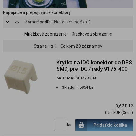
Napájacie a prepojovacie konektory
Zoradiť podľa:
(Najprezeranejšie)
Mriežkové zobrazenie
Riadkové zobrazenie
Strana
1
z
1
Celkom
20
záznamov
Krytka na IDC konektor do DPS
SMD, pre IDC7 rady 9176-400
SKU :
MAT-901379-CAP
Skladom:
5854 ks
0,67 EUR
0,55 EUR (Cena)
ks
Pridať do košíka