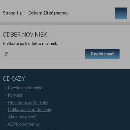
Strana
1
z
1
Celkom
20
záznamov
1
ODBER NOVINIEK
Prihláste sa k odberu noviniek
Registrovať
ODKAZY
Rýchla objednávka
Kontakt
Obchodné podmienky
Reklamačné podmienky
Ako nakupovať
GDPR podmienky