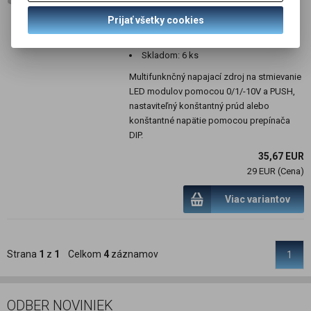
10V, PUSHDIMM, SELV, IP20
Prijať všetky cookies
SKU :
MAIN-522918
Skladom:
6 ks
Multifunknčný napajací zdroj na stmievanie
LED modulov pomocou 0/1/-10V a PUSH,
nastaviteľný konštantný prúd alebo
konštantné napätie pomocou prepínača
DIP.
35,67 EUR
29 EUR (Cena)
Viac variantov
Strana
1
z
1
Celkom
4
záznamov
1
ODBER NOVINIEK