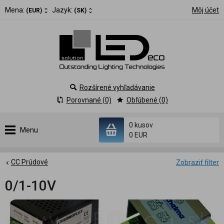
Mena:
Jazyk:
Môj účet
(EUR)
(SK)
Rozšírené vyhľadávanie
Porovnané (0)
Obľúbené (0)
0 kusov
Menu
0 EUR
CC Prúdové
Zobraziť filter
0/1-10V