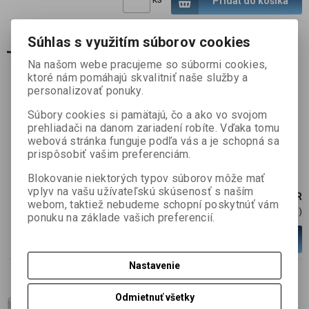
Pridať do košíka
Súhlas s využitím súborov cookies
Stmievateľný napájací zdroj
Na našom webe pracujeme so súbormi cookies,
LPF, PFC, CV48VDC +
ktoré nám pomáhajú skvalitniť naše služby a
CC340mA, DIMM 3v1, 16.32W,
personalizovať ponuky.
SELV, IP30
Súbory cookies si pamätajú, čo a ako vo svojom
SKU :
MAIN-110127
prehliadači na danom zariadení robíte. Vďaka tomu
webová stránka funguje podľa vás a je schopná sa
Skladom:
6 ks
prispôsobiť vašim preferenciám.
Funkcia 3 v 1 - stmievanie 1-10V DC, PWM
alebo odporom.
Blokovanie niektorých typov súborov môže mať
vplyv na vašu užívateľskú skúsenosť s naším
30,51 EUR
webom, taktiež nebudeme schopní poskytnúť vám
24,80 EUR (Cena)
ponuku na základe vašich preferencií.
Viac variantov
Nastavenie
Stmievateľný napájací zdroj
Odmietnuť všetky
20W/350-900mA, CV/CC, 1-