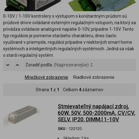
0-10V / 1-10V kontrolery s výstupom s konštantným prúdom sú
prúdové drivre ovládané externým regulačným vstupom, na ktorý sa
privádza ovládacie analógové napätie 0-10V, prípadne 1-10V. Tento
typ regulácie je pomerne staršieho charakteru, dnes často
využívané v priemysle, regulácii prípadne v niektorých smart home
systémoch a inteligentných regulačných systémoch. Jedná sa však
o starší regulačný systém.
Zoradiť podľa:
(Najprezeranejšie)
Mriežkové zobrazenie
Riadkové zobrazenie
Strana
1
z
1
Celkom
4
záznamov
Stmievateľný napájací zdroj,
60W, 50V, 500-2000mA, CV/CV,
SELV, IP20, DIMM,l 1-10V
SKU :
120120
Skladom:
2 ks