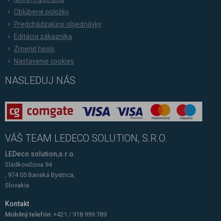
Oblúbené položky
Predchádzajúce objednávky
Editácia zákazníka
Zmeniť heslo
Nastavenie cookies
NASLEDUJ NÁS
VÁŠ TEAM LEDECO SOLUTION, S.R.O.
LEDeco solution,s.r.o.
Sládkovičova 94
, 974 05 Banská Bystrica,
Slovakia
Kontakt
Mobilný telefón:
+421 / 918 999 789