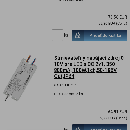
73,56 EUR
59,80 EUR (Cena)
ks
Pridať do košíka
Stmievateľný napájací zdroj 0-
10V pre LED s CC 2v1, 350-
800mA, 100W,1ch,50-186V
Out,IP64
SKU :
110292
Skladom:
2 ks
64,91 EUR
52,77 EUR (Cena)
ks