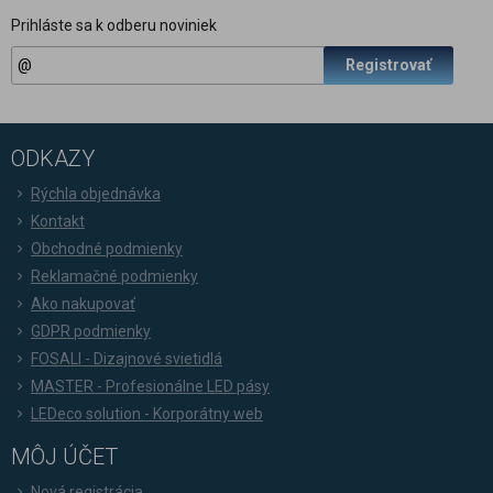
Prihláste sa k odberu noviniek
Registrovať
ODKAZY
Rýchla objednávka
Kontakt
Obchodné podmienky
Reklamačné podmienky
Ako nakupovať
GDPR podmienky
FOSALI - Dizajnové svietidlá
MASTER - Profesionálne LED pásy
LEDeco solution - Korporátny web
MÔJ ÚČET
Nová registrácia