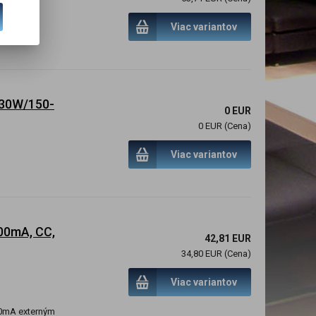
Viac variantov
l 30W/150-
0 EUR
0 EUR (Cena)
Viac variantov
00mA, CC,
42,81 EUR
34,80 EUR (Cena)
Viac variantov
00mA externým