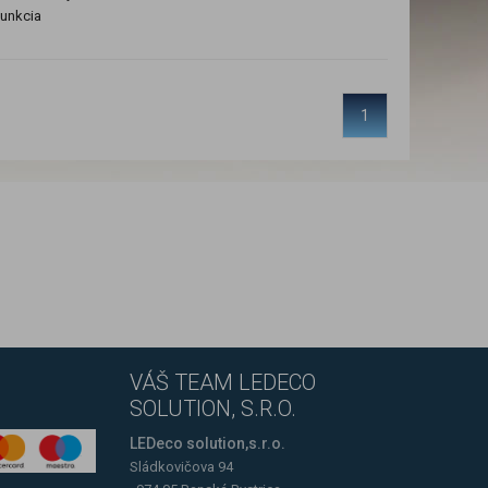
unkcia
1
VÁŠ TEAM LEDECO
SOLUTION, S.R.O.
LEDeco solution,s.r.o.
Sládkovičova 94