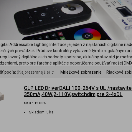
Digital Addressable Lighting Interface je jeden z najstarších digitálne 
rčných prevádzok. Prúdové kontroléry vybavené týmto regulačným proto
 regulovaný digitálne a ich hodnoty, spotreba, aktuálny stav atď je mož
dzeniami, preto pre farebné aplikácie odporúčame používať radšej DM
iť podľa:
(Najprezeranejšie)
Mriežkové zobrazenie
Riadkové zob
GLP LED DriverDALI 100-264V s UL /nastavit
350mA,40W,2-110V,switchdim,pre 2-4xDL
SKU :
121382
Skladom:
5 ks