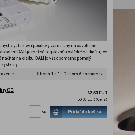
riadených systémov špecificky zameraný na osvetlenie
kolom DALI je možné regulovať a ovládať na diaľku, ich
né načítať na diaľku. DALI je však pomerne pomalý
X systémy.
razenie
Strana
1
z
1
Celkom
6
záznamov
elnyCC
62,53 EUR
50,83 EUR (Cena)
ks
Pridať do košíka