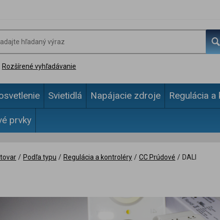
Rozšírené vyhľadávanie
osvetlenie
Svietidlá
Napájacie zdroje
Regulácia a 
vé prvky
tovar
/
Podľa typu
/
Regulácia a kontroléry
/
CC Prúdové
/
DALI