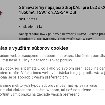
Stmievateľný napájací zdroj DALI pre LED s C
1050mA, 15W,1ch,7.5-54V Out
SKU :
110288
Skladom:
3 ks
Napájací zdroj 15W / prúdový nastaviteľný 150mA-1050mA pre 
s podporou DALI systémov, a stmievaním SWITCHDIM
las s využitím súborov cookies
Kontrolér prúdový 4-kanály,180W, output 20
našom webe pracujeme so súbormi cookies, ktoré nám pomáh
CC,DMX/RDM/DALI, 12-32V DC
litniť naše služby a personalizovať ponuky.
SKU :
121329
ry cookies si pamätajú, čo a ako vo svojom prehliadači na d
adení robíte. Vďaka tomu webová stránka funguje podľa vás a 
informujte sa
pná sa prispôsobiť vašim preferenciám.
ovanie niektorých typov súborov môže mať vplyv na vašu
ateľskú skúsenosť s naším webom, taktiež nebudeme schopn
ytnúť vám ponuku na základe vašich preferencií.
LED Driver DALI 230V/ nastavitelny CC 350-
1050mA,40W max. 2-110V, switchdimm, SELV