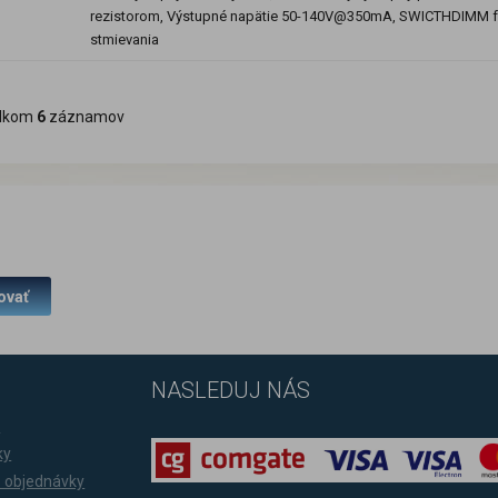
rezistorom, Výstupné napätie 50-140V@350mA, SWICTHDIMM f
stmievania
lkom
6
záznamov
ovať
NASLEDUJ NÁS
a
ky
 objednávky