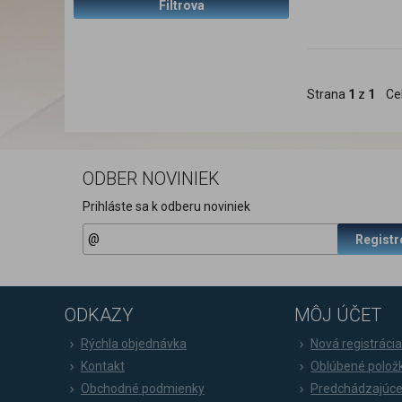
Filtrova
Strana
1
z
1
Ce
ODBER NOVINIEK
Prihláste sa k odberu noviniek
Registr
ODKAZY
MÔJ ÚČET
Rýchla objednávka
Nová registráci
Kontakt
Oblúbené polož
Obchodné podmienky
Predchádzajúce