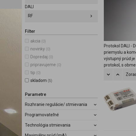
DALI
RF
Filter
akcia
(0)
Protokol DALI - 
novinky
(0)
priemyslu a kome
Dopredaj
(0)
výstupný prúd je
pripravujeme
protokol, s obme
(0)
tip
(0)
Zorad
skladom
(5)
Parametre
Rozhranie regulácie/ stmievania
Programovateľné
Technológia stmievania
Maximálny prúd (mA)