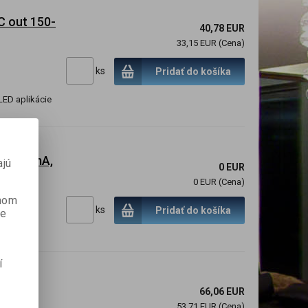
C out 150-
40,78 EUR
33,15 EUR (Cena)
ks
Pridať do košíka
LED aplikácie
0-1400mA,
ajú
0 EUR
0 EUR (Cena)
anom
ks
Pridať do košíka
je
í
66,06 EUR
53,71 EUR (Cena)