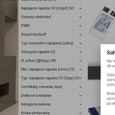
Napájacie napätie CV (Utyp2) (V)
Ochrany elektrické
PWM
Stupeň krytia IP
Typ vstupného napájania (zdroj)
Súh
Výstupné napätie (V)
El. príkon (@Utyp) (W)
Na 
skva
Min. napájacie napätie (Umin) (V)
Súbo
Typ. napájacie napätie CV (Utyp) (V)
zari
scho
Certifikáty, merania, testy
Blok
Diaľkové ovládanie
užív
posk
Kategória riešenia
Krivka stmievania