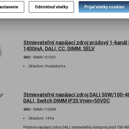
SKU :
MAIN-121388
astavenie
Odmietnuť všetky
Prijať všetky cookies
Skladom:
2 ks
Stmievateľný napájací zdroj prúdový 1-kaná
1400mA, DALI, CC, DIMM, SELV
SKU :
MAIN-121351
Skladom:
Posledný ks
Stmievateľný napájací zdroj DALI 50W/100-4
DALI, Switch DIMM IP20,Vmin=50VDC
SKU :
MAIN-110269
Skladom:
14 ks
Prúdový napájací zdroj DALI, nastaviteľný výstupný prúd 100-4