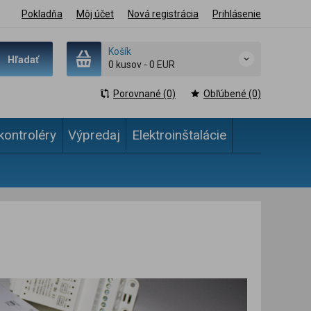
Pokladňa
Môj účet
Nová registrácia
Prihlásenie
Košík
Hľadať
0 kusov
-
0 EUR
Porovnané (0)
Obľúbené (0)
kontroléry
Výpredaj
Elektroinštalácie