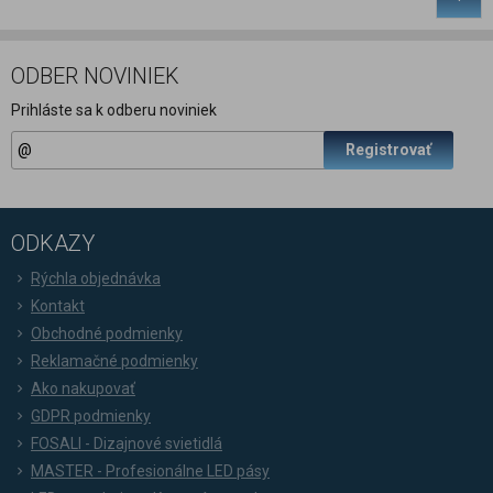
ODBER NOVINIEK
Prihláste sa k odberu noviniek
Registrovať
ODKAZY
Rýchla objednávka
Kontakt
Obchodné podmienky
Reklamačné podmienky
Ako nakupovať
GDPR podmienky
FOSALI - Dizajnové svietidlá
MASTER - Profesionálne LED pásy