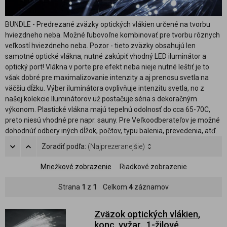
BUNDLE - Predrezané zväzky optických vlákien určené na tvorbu
hviezdneho neba. Možné ľubovoľne kombinovať pre tvorbu rôznych
veľkostí hviezdneho neba. Pozor - tieto zväzky obsahujú len
samotné optické vlákna, nutné zakúpiť vhodný LED iluminátor a
optický port! Vlákna v porte pre efekt neba nieje nutné leštiť je to
však dobré pre maximalizovanie intenzity a aj prenosu svetla na
väčšiu dĺžku. Výber iluminátora ovplivňuje intenzitu svetla, no z
našej kolekcie Iluminátorov už postačuje séria s dekoračným
výkonom. Plastické vlákna majú tepelnú odolnosť do cca 65-70C,
preto niesú vhodné pre napr. sauny. Pre Veľkoodberateľov je možné
dohodnúť odbery iných dĺžok, počtov, typu balenia, prevedenia, atď.
Zoradiť podľa:
(Najprezeranejšie)
Mriežkové zobrazenie
Riadkové zobrazenie
Strana
1
z
1
Celkom
4
záznamov
Zväzok optických vlákien,
konc. vyžar., 1-žilové,