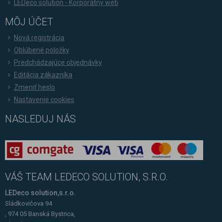
LEDeco solution - Korporátny web
MÔJ ÚČET
Nová registrácia
Oblúbené položky
Predchádzajúce objednávky
Editácia zákazníka
Zmeniť heslo
Nastavenie cookies
NASLEDUJ NÁS
VÁŠ TEAM LEDECO SOLUTION, S.R.O.
LEDeco solution,s.r.o.
Sládkovičova 94
, 974 05 Banská Bystrica,