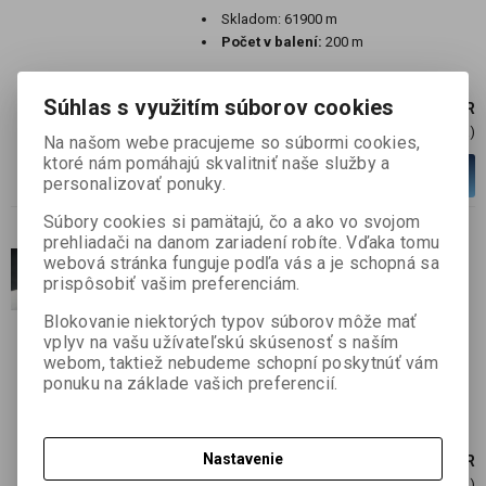
Skladom:
61900 m
Počet v balení:
200 m
Súhlas s využitím súborov cookies
18 EUR
14 EUR (Cena)
Na našom webe pracujeme so súbormi cookies,
ktoré nám pomáhajú skvalitniť naše služby a
Viac variantov
personalizovať ponuky.
Súbory cookies si pamätajú, čo a ako vo svojom
prehliadači na danom zariadení robíte. Vďaka tomu
Zväzok optických vlákien,
webová stránka funguje podľa vás a je schopná sa
konc. vyžar., 1-žilové,
prispôsobiť vašim preferenciám.
100*0,75/2m,200dB/km
Blokovanie niektorých typov súborov môže mať
SKU :
MAIN-080009-2
vplyv na vašu užívateľskú skúsenosť s naším
webom, taktiež nebudeme schopní poskytnúť vám
Skladom:
49700 m
ponuku na základe vašich preferencií.
Počet v balení:
200 m
Nastavenie
24 EUR
18 EUR (Cena)