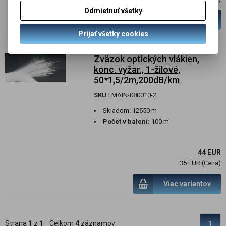
Odmietnuť všetky
Viac variantov
Prijať všetky cookies
Zväzok optických vlákien,
konc. vyžar., 1-žilové,
50*1,5/2m,200dB/km
SKU :
MAIN-080010-2
Skladom:
12550 m
Počet v balení:
100 m
44 EUR
35 EUR (Cena)
Viac variantov
Strana
1
z
1
Celkom
4
záznamov
1