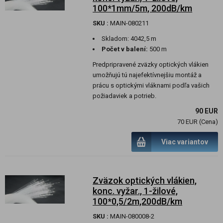
100*1mm/5m, 200dB/km
SKU :
MAIN-080211
Skladom:
4042,5 m
Počet v balení:
500 m
Predpripravené zväzky optických vlákien
umožňujú tú najefektívnejšiu montáž a
prácu s optickými vláknami podľa vašich
požiadaviek a potrieb.
90 EUR
70 EUR (Cena)
Viac variantov
Zväzok optických vlákien,
konc. vyžar., 1-žilové,
100*0,5/2m,200dB/km
SKU :
MAIN-080008-2