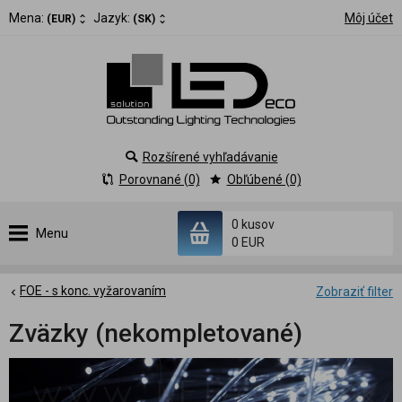
Mena:
Jazyk:
Môj účet
(EUR)
(SK)
Rozšírené vyhľadávanie
Porovnané (0)
Obľúbené (0)
0 kusov
Menu
0 EUR
FOE - s konc. vyžarovaním
Zobraziť filter
Zväzky (nekompletované)