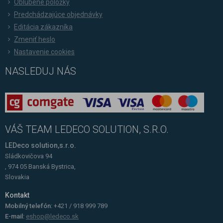
Oblúbené položky
Predchádzajúce objednávky
Editácia zákazníka
Zmeniť heslo
Nastavenie cookies
NASLEDUJ NÁS
VÁŠ TEAM LEDECO SOLUTION, S.R.O.
LEDeco solution,s.r.o.
Sládkovičova 94
, 974 05 Banská Bystrica,
Slovakia
Kontakt
Mobilný telefón:
+421 / 918 999 789
E-mail:
eshop@ledeco.sk