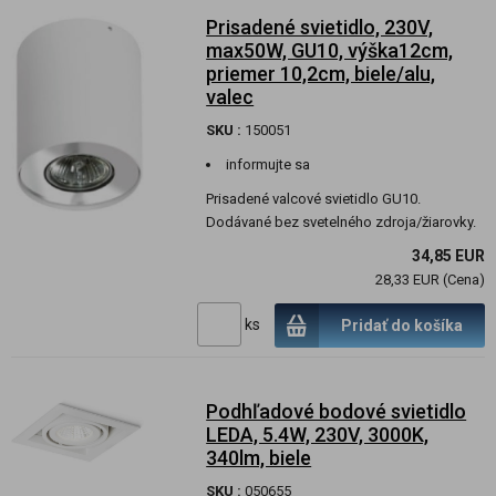
Prisadené svietidlo, 230V,
max50W, GU10, výška12cm,
priemer 10,2cm, biele/alu,
valec
SKU :
150051
informujte sa
Prisadené valcové svietidlo GU10.
Dodávané bez svetelného zdroja/žiarovky.
34,85 EUR
28,33 EUR (Cena)
ks
Pridať do košíka
Podhľadové bodové svietidlo
LEDA, 5.4W, 230V, 3000K,
340lm, biele
SKU :
050655