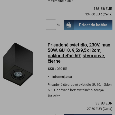
maximálne o 30 °.
165,56 EUR
134,60 EUR (Cena)
ks
Pridať do košíka
Prisadené svietidlo, 230V, max
50W, GU10, 9,5x9,5x12cm,
nakloniteľné 60°,štvorcové,
čierne
SKU :
020453
informujte sa
Prisadené štvorcové svietidlo GU10, náklon
60°. Dodávané bez svetelného zdroja/
žiarovky.
33,83 EUR
27,50 EUR (Cena)