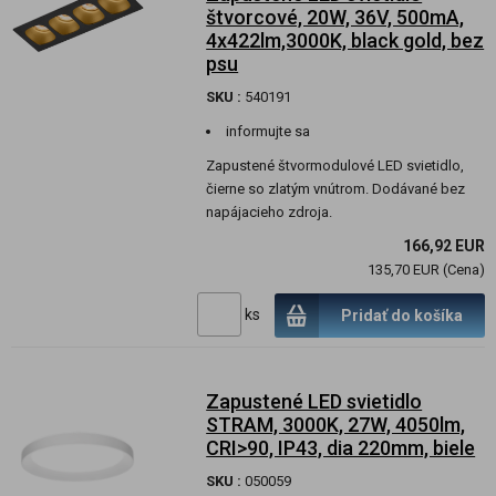
štvorcové, 20W, 36V, 500mA,
4x422lm,3000K, black gold, bez
psu
SKU :
540191
informujte sa
Zapustené štvormodulové LED svietidlo,
čierne so zlatým vnútrom. Dodávané bez
napájacieho zdroja.
166,92 EUR
135,70 EUR (Cena)
ks
Pridať do košíka
Zapustené LED svietidlo
STRAM, 3000K, 27W, 4050lm,
CRI>90, IP43, dia 220mm, biele
SKU :
050059