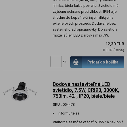
hliníka, biela farba povrchu. Svietidlo má
zvýšenú ochranu proti vlhkosti IP54 a je
vhodné do kúpeľne či iných vlhkých a
exteriérových prostredí. Dodávané bez
svetelného zdroja/žiarovky. Do svietidla
môže ísť len LED žiarovka max 7W.
12,30 EUR
10 EUR (Cena)
ks
Pridať do košíka
Bodové nastaviteľné LED
svietidlo, 7.5W, CRI90, 3000K,
750lm, 42°, IP20, biele/biele
SKU :
054478
informujte sa
Vnútorne sa môže otáčať o 355 ° a nakloniť