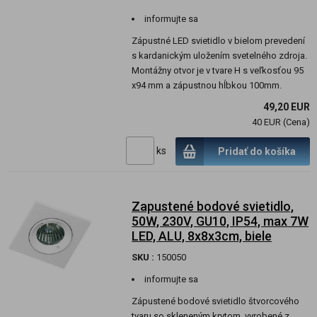
informujte sa
Zápustné LED svietidlo v bielom prevedení
s kardanickým uložením svetelného zdroja.
Montážny otvor je v tvare H s veľkosťou 95
x94 mm a zápustnou hĺbkou 100mm.
49,20 EUR
40 EUR (Cena)
ks
Pridať do košíka
Zapustené bodové svietidlo,
50W, 230V, GU10, IP54, max 7W
LED, ALU, 8x8x3cm, biele
SKU :
150050
informujte sa
Zápustené bodové svietidlo štvorcového
tvaru so skleneným krytom, vyrobené z