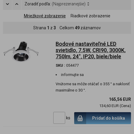
Zoradiť podľa:
(Najprezeranejšie)
Mriežkové zobrazenie
Riadkové zobrazenie
Strana
1
z
3
Celkom
49
záznamov
Bodové nastaviteľné LED
svietidlo, 7.5W, CRI90, 3000K,
750lm, 24°, IP20, biele/biele
SKU :
054477
informujte sa
Vnútorne sa môže otáčať o 355 ° a nakloniť
maximálne o 30 °.
165,56 EUR
134,60 EUR (Cena)
ks
Pridať do košíka