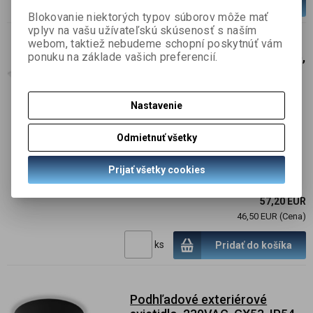
ks
Pridať do košíka
Blokovanie niektorých typov súborov môže mať
vplyv na vašu užívateľskú skúsenosť s naším
webom, taktiež nebudeme schopní poskytnúť vám
Zapustené svietidlo štvorcové,
ponuku na základe vašich preferencií.
230VAC, max 12W, GU10, IP20,
biele
Nastavenie
SKU :
540192
informujte sa
Odmietnuť všetky
Zapustené bodové svietidlo GU10,
štvorcové s bielou farbou povrchu.
Prijať všetky cookies
Dodávané bez svetelného zdroja/žiarovky.
57,20 EUR
46,50 EUR (Cena)
ks
Pridať do košíka
Podhľadové exteriérové