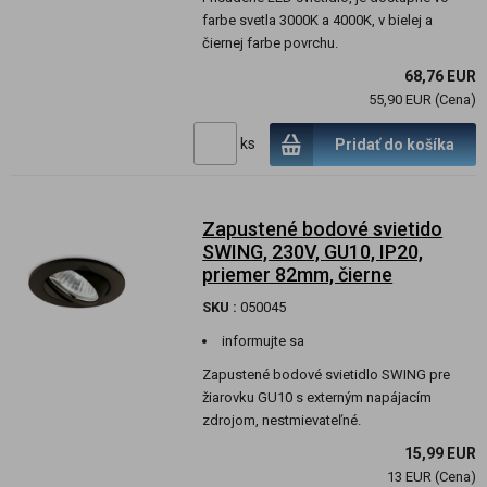
farbe svetla 3000K a 4000K, v bielej a
čiernej farbe povrchu.
68,76 EUR
55,90 EUR (Cena)
ks
Pridať do košíka
Zapustené bodové svietido
SWING, 230V, GU10, IP20,
priemer 82mm, čierne
SKU :
050045
informujte sa
Zapustené bodové svietidlo SWING pre
žiarovku GU10 s externým napájacím
zdrojom, nestmievateľné.
15,99 EUR
13 EUR (Cena)