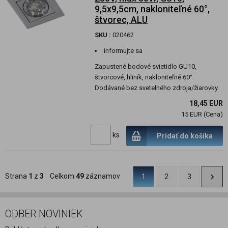
9,5x9,5cm, nakloniteľné 60°,
štvorec, ALU
SKU :
020462
informujte sa
Zapustené bodové svietidlo GU10,
štvorcové, hliník, nakloniteľné 60°.
Dodávané bez svetelného zdroja/žiarovky.
18,45 EUR
15 EUR (Cena)
ks
Pridať do košíka
Strana
1
z
3
Celkom
49
záznamov
1
2
3
ODBER NOVINIEK