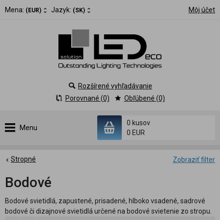
Mena:
Jazyk:
Môj účet
(EUR)
(SK)
Rozšírené vyhľadávanie
Porovnané (0)
Obľúbené (0)
0 kusov
Menu
0 EUR
Stropné
Zobraziť filter
Bodové
Bodové svietidlá, zapustené, prisadené, hlboko vsadené, sadrové
bodové či dizajnové svietidlá určené na bodové svietenie zo stropu.