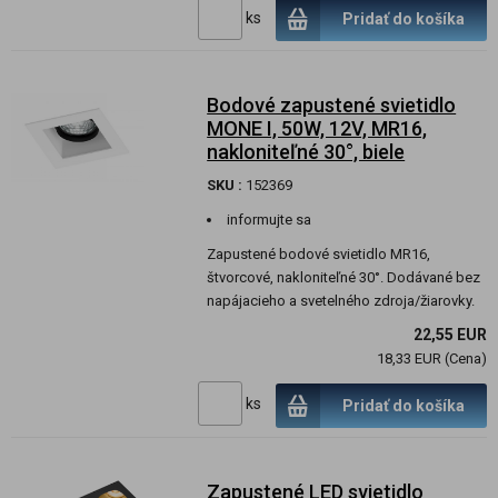
ks
Pridať do košíka
Bodové zapustené svietidlo
MONE I, 50W, 12V, MR16,
nakloniteľné 30°, biele
SKU :
152369
informujte sa
Zapustené bodové svietidlo MR16,
štvorcové, nakloniteľné 30°. Dodávané bez
napájacieho a svetelného zdroja/žiarovky.
22,55 EUR
18,33 EUR (Cena)
ks
Pridať do košíka
Zapustené LED svietidlo