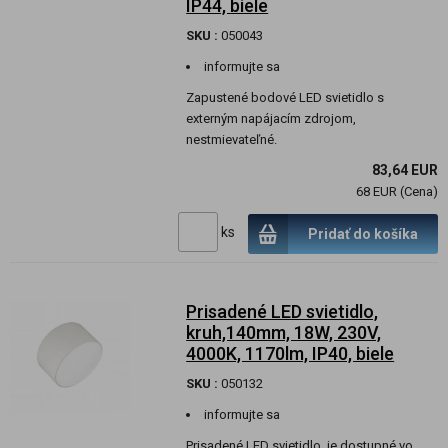
IP44, biele
SKU :
050043
informujte sa
Zapustené bodové LED svietidlo s
externým napájacím zdrojom,
nestmievateľné.
83,64 EUR
68 EUR (Cena)
ks
Pridať do košíka
Prisadené LED svietidlo,
kruh,140mm, 18W, 230V,
4000K, 1170lm, IP40, biele
SKU :
050132
informujte sa
Prisadené LED svietidlo, je dostupné vo