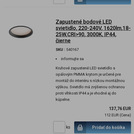
Zapustené bodové LED
svietidlo, 220-240V, 1620lm,18-
25W,CRI>90, 3000K, IP44,
čierne
SKU :
540167
informujte sa
Kruhové zapustené LED svietidlo s
opálovým PMMA krytom je určené pre
montáž do interiéru s nízkou montážnou
výškou. Svietdlo má zvýšenou ochranou
proti vlhkosti IP44 a je vhodné aj do
kúpelne.
137,76 EUR
112 EUR (Cena)
ks
Pridať do košíka