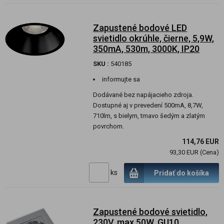
Zapustené bodové LED
svietidlo okrúhle, čierne, 5,9W,
350mA, 530m, 3000K, IP20
SKU :
540185
informujte sa
Dodávané bez napájacieho zdroja.
Dostupné aj v prevedení 500mA, 8,7W,
710lm, s bielym, tmavo šedým a zlatým
povrchom.
114,76 EUR
93,30 EUR (Cena)
ks
Pridať do košíka
Zapustené bodové svietidlo,
230V, max 50W, GU10,