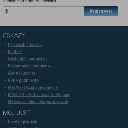
Prihláste sa k odberu noviniek
Registrovať
ODKAZY
Rýchla objednávka
Kontakt
Obchodné podmienky
Reklamačné podmienky
Ako nakupovať
GDPR podmienky
FOSALI - Dizajnové svietidlá
MASTER - Profesionálne LED pásy
LEDeco solution - Korporátny web
MÔJ ÚČET
Nová registrácia