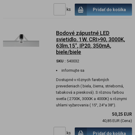
ks
Pridať do košíka
Bodové zápustné LED
svietidlo, 1W, CRI>90, 3000K,
63lm,15°, IP20, 350mA,
biele/biele
SKU :
540032
informujte sa
Dostupné v rôznych farebných
prevedeniach ( biela, čierna, strieborná,
tabaková a piesková). S rôznou farbou
svetla ( 2700K, 3000K a 4000K) s rôznymi
uhlami vyžarovania ( 15°, 24°a 38°).
50,25 EUR
40,85 EUR (Cena)
ks
Pridať do košíka