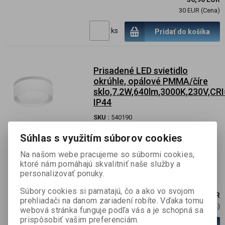
30 EUR (Cena)
ks
Pridať do košíka
Prisadené LED svietidlo
okrúhle, opálové PMMA/číre
sklo,7.2W,640lm,3000K,230V,CRI
IP44
SKU :
540190
informujte sa
Súhlas s využitím súborov cookies
Stropné LED svietidlo so zvýšenou
Na našom webe pracujeme so súbormi cookies,
ochranou proti vlhkosti IP44, číre sklo s
ktoré nám pomáhajú skvalitniť naše služby a
opálovým PMMA krytom. Dostpné aj v
personalizovať ponuky.
štvorcovom prevedení 90x90mm.
Súbory cookies si pamätajú, čo a ako vo svojom
185,49 EUR
prehliadači na danom zariadení robíte. Vďaka tomu
150,80 EUR (Cena)
webová stránka funguje podľa vás a je schopná sa
prispôsobiť vašim preferenciám.