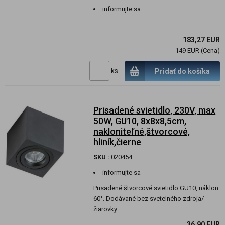
informujte sa
183,27 EUR
149 EUR (Cena)
ks
Pridať do košíka
Prisadené svietidlo, 230V, max
50W, GU10, 8x8x8,5cm,
nakloniteľné,štvorcové,
hliník,čierne
SKU :
020454
informujte sa
Prisadené štvorcové svietidlo GU10, náklon
60°. Dodávané bez svetelného zdroja/
žiarovky.
36,90 EUR