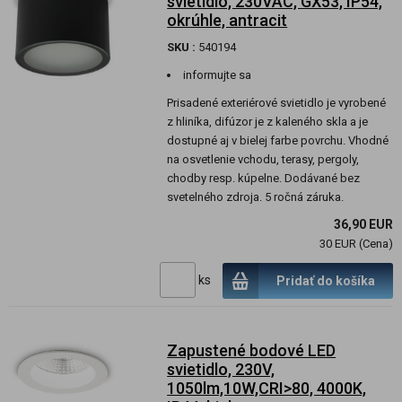
svietidlo, 230VAC, GX53, IP54,
okrúhle, antracit
SKU :
540194
informujte sa
Prisadené exteriérové svietidlo je vyrobené
z hliníka, difúzor je z kaleného skla a je
dostupné aj v bielej farbe povrchu. Vhodné
na osvetlenie vchodu, terasy, pergoly,
chodby resp. kúpelne. Dodávané bez
svetelného zdroja. 5 ročná záruka.
36,90 EUR
30 EUR (Cena)
ks
Pridať do košíka
Zapustené bodové LED
svietidlo, 230V,
1050lm,10W,CRI>80, 4000K,