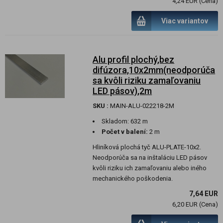
4,24 EUR (Cena)
Viac variantov
Alu profil plochý,bez
difúzora,10x2mm(neodporúča
sa kvôli riziku zamaľovaniu
LED pásov),2m
SKU :
MAIN-ALU-022218-2M
Skladom:
632 m
Počet v balení:
2 m
Hliníková plochá tyč ALU-PLATE-10x2.
Neodporúča sa na inštaláciu LED pásov
kvôli riziku ich zamaľovaniu alebo iného
mechanického poškodenia.
7,64 EUR
6,20 EUR (Cena)