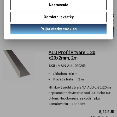
kvôli riziku ich zamaľovaniu alebo iného
Nastavenie
mechanického poškodenia.
4,44 EUR
Odmietnuť všetky
3,60 EUR (Cena)
Prijať všetky cookies
Viac variantov
ALU Profil v tvare L 30
x20x2mm, 2m
SKU :
MAIN-ALU-020253
Skladom:
108 m
Počet v balení:
2 m
Hliníkový profil v tvare "L" ALU-L-30x20 na
nepriame podsvietenie pod 30° alebo 60°
uhlom. Neodporúča sa kvôli riziku
zamaľovaniu LED pásov.
5,22 EUR