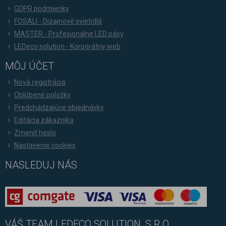
GDPR podmienky
FOSALI - Dizajnové svietidlá
MASTER - Profesionálne LED pásy
LEDeco solution - Korporátny web
MÔJ ÚČET
Nová registrácia
Oblúbené položky
Predchádzajúce objednávky
Editácia zákazníka
Zmeniť heslo
Nastavenie cookies
NASLEDUJ NÁS
VÁŠ TEAM LEDECO SOLUTION, S.R.O.