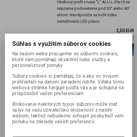
Hliníkový profil v tvare "L" ALU-L-20x15 na
nepriame podsvietenie pod 30° alebo 60°
uhlom. Neodporúča sa kvôli riziku
zamaľovaniu LED pásov.
2,50 EUR
2,03 EUR (Cena)
Súhlas s využitím súborov cookies
Viac variantov
Na našom webe pracujeme so súbormi cookies,
ktoré nám pomáhajú skvalitniť naše služby a
personalizovať ponuky.
Alu profil plochý,bez
Súbory cookies si pamätajú, čo a ako vo svojom
difúzora,30x2mm(neodporúča
prehliadači na danom zariadení robíte. Vďaka tomu
sa kvôli riziku zamaľovaniu
webová stránka funguje podľa vás a je schopná sa
LED pásov),2m
prispôsobiť vašim preferenciám.
SKU :
MAIN-ALU-020245
Blokovanie niektorých typov súborov môže mať
vplyv na vašu užívateľskú skúsenosť s naším
Skladom:
36 m
webom, taktiež nebudeme schopní poskytnúť vám
Počet v balení:
2 m
ponuku na základe vašich preferencií.
Hliníková plochá tyč ALU-PLATE-30x2.
Neodporúča sa na inštaláciu LED pásov