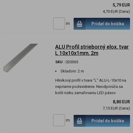
5,79 EUR
4,70 EUR (Cena)
m
Pridať do košíka
ALU Profil strieborný elox, tvar
L 10x10x1mm, 2m
SKU :
020365
Skladom:
2 m
Hliníkový profil v tvare "L" ALU-L-10x10 na
nepriame podsvietenie. Neodporúča sa
kvôli riziku zamaľovaniu LED pásov.
8,80 EUR
7,15 EUR (Cena)
m
Pridať do košíka