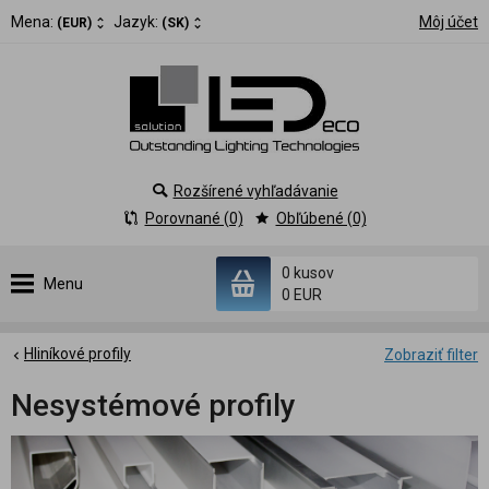
Mena:
Jazyk:
Môj účet
(EUR)
(SK)
Rozšírené vyhľadávanie
Porovnané (0)
Obľúbené (0)
0 kusov
Menu
0 EUR
Hliníkové profily
Zobraziť filter
Nesystémové profily