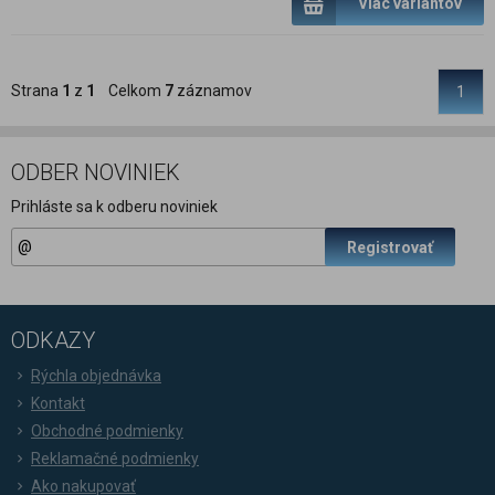
Viac variantov
Strana
1
z
1
Celkom
7
záznamov
1
ODBER NOVINIEK
Prihláste sa k odberu noviniek
Registrovať
ODKAZY
Rýchla objednávka
Kontakt
Obchodné podmienky
Reklamačné podmienky
Ako nakupovať