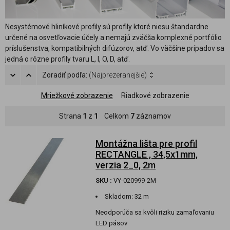
Nesystémové hliníkové profily sú profily ktoré niesu štandardne
určené na osvetľovacie účely a nemajú zväčša komplexné portfólio
príslušenstva, kompatibilných difúzorov, atď. Vo väčšine prípadov sa
jedná o rôzne profily tvaru L, I, O, D, atď.
Zoradiť podľa:
(Najprezeranejšie)
Mriežkové zobrazenie
Riadkové zobrazenie
Strana
1
z
1
Celkom
7
záznamov
Montážna lišta pre profil
RECTANGLE , 34,5x1mm,
verzia 2_0, 2m
SKU :
VY-020999-2M
Skladom:
32 m
Neodporúča sa kvôli riziku zamaľovaniu
LED pásov