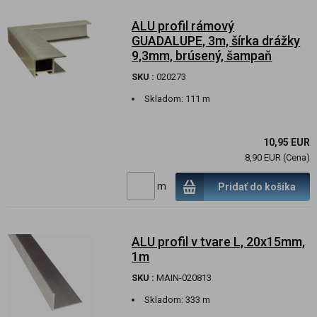
ALU profil rámový
GUADALUPE, 3m, šírka drážky
9,3mm, brúsený, šampaň
SKU :
020273
Skladom:
111 m
10,95 EUR
8,90 EUR (Cena)
m
Pridať do košíka
ALU profil v tvare L, 20x15mm,
1m
SKU :
MAIN-020813
Skladom:
333 m