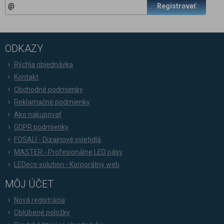
Registrovať
ODKAZY
Rýchla objednávka
Kontakt
Obchodné podmienky
Reklamačné podmienky
Ako nakupovať
GDPR podmienky
FOSALI - Dizajnové svietidlá
MASTER - Profesionálne LED pásy
LEDeco solution - Korporátny web
MÔJ ÚČET
Nová registrácia
Oblúbené položky