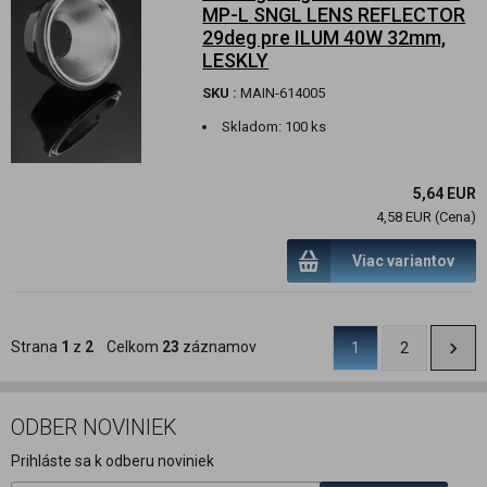
MP-L SNGL LENS REFLECTOR
29deg pre ILUM 40W 32mm,
LESKLY
SKU :
MAIN-614005
Skladom:
100 ks
5,64 EUR
4,58 EUR (Cena)
Viac variantov
Strana
1
z
2
Celkom
23
záznamov
1
2
ODBER NOVINIEK
Prihláste sa k odberu noviniek