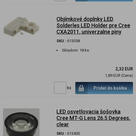
Objímkové doplnky LED
Solderles LED Holder pre Cree
CXA2011, univerzalne piny
SKU :
613058
Skladom:
18 ks
2,32 EUR
1,89 EUR (Cena)
ks
Pridať do košíka
LED osvetlovacia šošovka
Cree MT-G Lens 26.5 Degrees,
clear
SKU :
613400