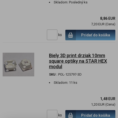
Skladom:
Posledný ks
8,86 EUR
7,20 EUR (Cena)
ks
Pridať do košíka
Biely 3D print drziak 10mm
square optiky na STAR HEX
modul
SKU :
POL-125797-3D
Skladom:
11 ks
1,48 EUR
1,20 EUR (Cena)
ks
Pridať do košíka