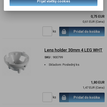
Prijať všetky cookies
Skladom:
98 ks
0,75 EUR
0,61 EUR (Cena)
ks
Pridať do košíka
Lens holder 30mm 4 LEG WHT
SKU :
900799
Skladom:
Posledný ks
1,80 EUR
1,47 EUR (Cena)
ks
Pridať do košíka