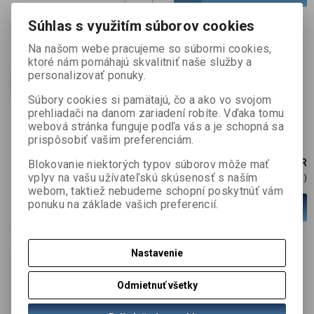
Súhlas s využitím súborov cookies
Optika LED ENGINE 5W 5°,
Na našom webe pracujeme so súbormi cookies,
difútzna, číra, OPTIC &
ktoré nám pomáhajú skvalitniť naše služby a
personalizovať ponuky.
HOLDER, old
SKU :
900104
Súbory cookies si pamätajú, čo a ako vo svojom
prehliadači na danom zariadení robíte. Vďaka tomu
Skladom:
7 ks
webová stránka funguje podľa vás a je schopná sa
prispôsobiť vašim preferenciám.
3,77 EUR
Blokovanie niektorých typov súborov môže mať
vplyv na vašu užívateľskú skúsenosť s naším
3,06 EUR (Cena)
webom, taktiež nebudeme schopní poskytnúť vám
ponuku na základe vašich preferencií.
ks
Pridať do košíka
Nastavenie
Optic Holder 20mm XML UNIV
BLACK, Carclo, Cree XM-L
Odmietnuť všetky
SKU :
900800