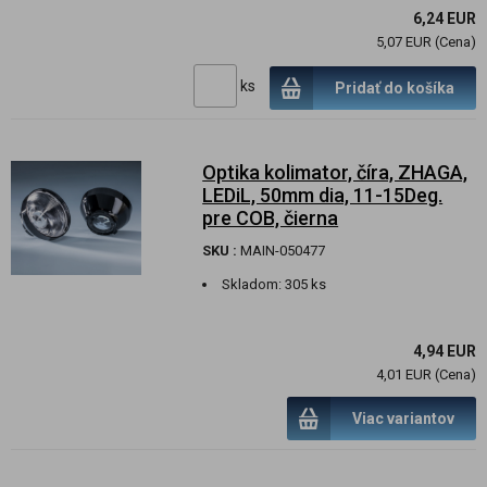
6,24 EUR
5,07 EUR (Cena)
ks
Pridať do košíka
Optika kolimator, číra, ZHAGA,
LEDiL, 50mm dia, 11-15Deg.
pre COB, čierna
SKU :
MAIN-050477
Skladom:
305 ks
4,94 EUR
4,01 EUR (Cena)
Viac variantov