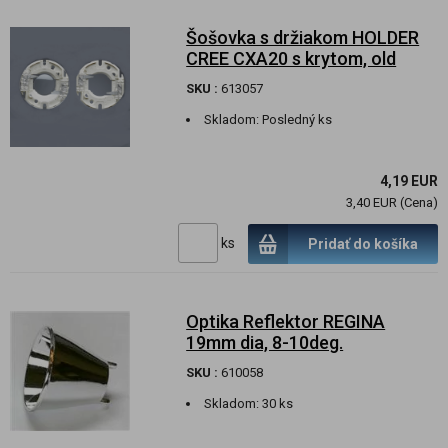
Šošovka s držiakom HOLDER
CREE CXA20 s krytom, old
SKU :
613057
Skladom:
Posledný ks
4,19 EUR
3,40 EUR (Cena)
ks
Pridať do košíka
Optika Reflektor REGINA
19mm dia, 8-10deg.
SKU :
610058
Skladom:
30 ks