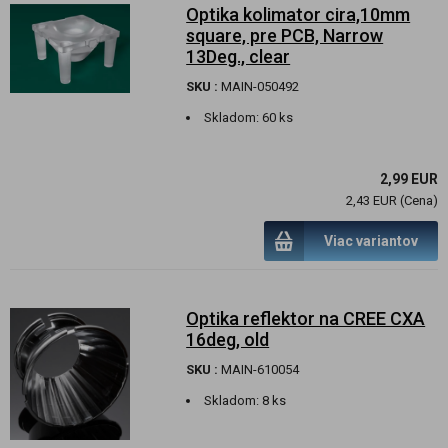
Optika kolimator cira,10mm
square, pre PCB, Narrow
13Deg., clear
SKU :
MAIN-050492
Skladom:
60 ks
2,99 EUR
2,43 EUR (Cena)
Viac variantov
Optika reflektor na CREE CXA
16deg, old
SKU :
MAIN-610054
Skladom:
8 ks