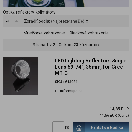
Optiky, reflektory, kolimátory
Zoradiť podľa:
(Najprezeranejšie)
Mriežkové zobrazenie
Riadkové zobrazenie
Strana
1
z
2
Celkom
23
záznamov
LED Lighting Reflectors Single
Lens 69-74°, 35mm, for Cree
MT-G
SKU :
613081
informujte sa
14,35 EUR
11,66 EUR (Cena)
ks
Pridať do košíka