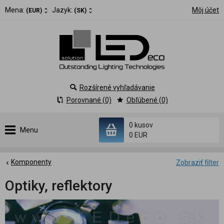
Mena:
Jazyk:
Môj účet
(EUR)
(SK)
Rozšírené vyhľadávanie
Porovnané (0)
Obľúbené (0)
0 kusov
Menu
0 EUR
Komponenty
Zobraziť filter
Optiky, reflektory