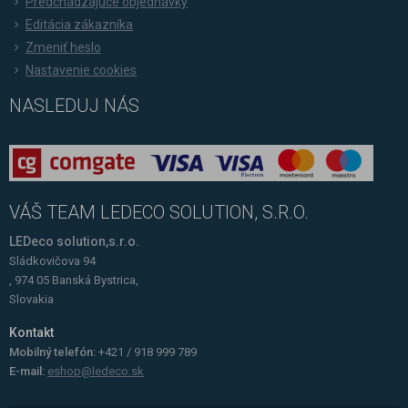
Predchádzajúce objednávky
Editácia zákazníka
Zmeniť heslo
Nastavenie cookies
NASLEDUJ NÁS
VÁŠ TEAM LEDECO SOLUTION, S.R.O.
LEDeco solution,s.r.o.
Sládkovičova 94
, 974 05 Banská Bystrica,
Slovakia
Kontakt
Mobilný telefón:
+421 / 918 999 789
E-mail:
eshop@ledeco.sk