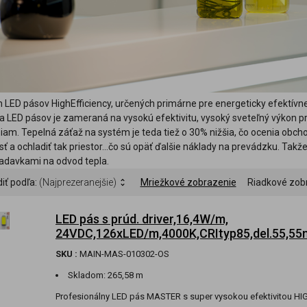
 LED pásov HighEfficiency, určených primárne pre energeticky efektívne 
ria LED pásov je zameraná na vysokú efektivitu, vysoký sveteľný výkon p
iam. Tepelná záťaž na systém je teda tiež o 30% nižšia, čo ocenia obcho
 a ochladiť tak priestor...čo sú opäť ďalšie náklady na prevádzku. Takže
iadavkami na odvod tepla.
iť podľa:
(Najprezeranejšie)
Mriežkové zobrazenie
Riadkové zob
LED pás s prúd. driver,16,4W/m,
24VDC,126xLED/m,4000K,CRItyp85,del.55,
SKU :
MAIN-MAS-010302-OS
Skladom:
265,58 m
Profesionálny LED pás MASTER s super vysokou efektivitou H