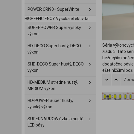
POWER CRI90+ SuperWhite
HIGHEFFICIENCY Vysoká efektivita
SUPERPOWER Super vysoký
výkon
Séria výkonových
HD-DECO Super hustý, DECO
žiaduci. Táto sé
výkon
bežnejším riešen
SHD-DECO Super hustý, DECO
dodatočne odviesť
výkon
ešte nižšími pož
Zorad
HD-MEDIUM stredne hustý,
MEDIUM výkon
HD-POWER Super hustý,
vysoký výkon
SUPERNARROW úzke a husté
LED pásy