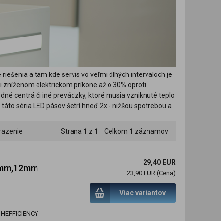
riešenia a tam kde servis vo veľmi dlhých intervaloch je
ri zníženom elektrickom príkone až o 30% oproti
dné centrá či iné prevádzky, ktoré musia vzniknuté teplo
 táto séria LED pásov šetrí hneď 2x - nižšou spotrebou a
razenie
Strana
1
z
1
Celkom
1
záznamov
29,40 EUR
55mm,12mm
23,90 EUR (Cena)
Viac variantov
IGHEFFICIENCY