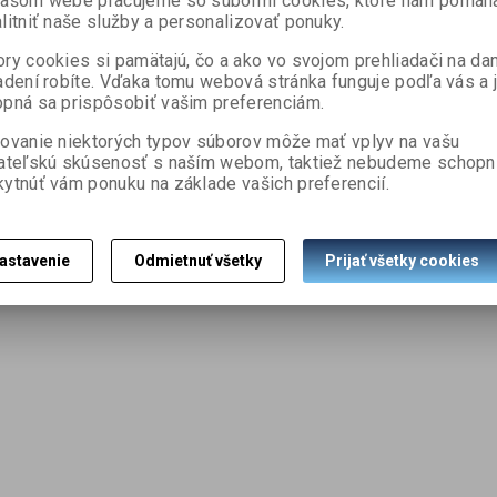
našom webe pracujeme so súbormi cookies, ktoré nám pomáh
litniť naše služby a personalizovať ponuky.
ry cookies si pamätajú, čo a ako vo svojom prehliadači na d
adení robíte. Vďaka tomu webová stránka funguje podľa vás a 
pná sa prispôsobiť vašim preferenciám.
ovanie niektorých typov súborov môže mať vplyv na vašu
ateľskú skúsenosť s naším webom, taktiež nebudeme schopn
ytnúť vám ponuku na základe vašich preferencií.
astavenie
Odmietnuť všetky
Prijať všetky cookies