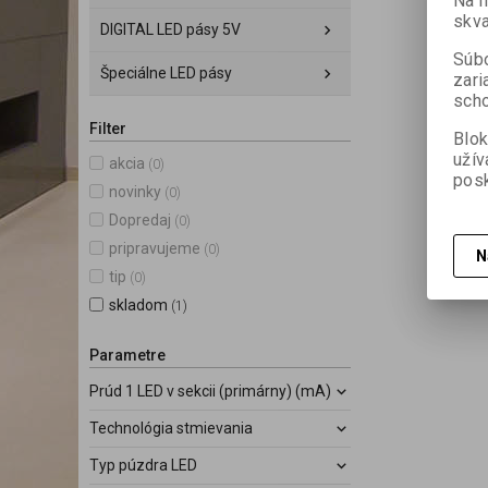
Na 
skva
DIGITAL LED pásy 5V
Súbo
Špeciálne LED pásy
zari
scho
Filter
Blok
užív
akcia
(0)
posk
novinky
(0)
Dopredaj
(0)
pripravujeme
(0)
N
tip
(0)
skladom
(1)
Parametre
Prúd 1 LED v sekcii (primárny) (mA)
Technológia stmievania
Typ púzdra LED