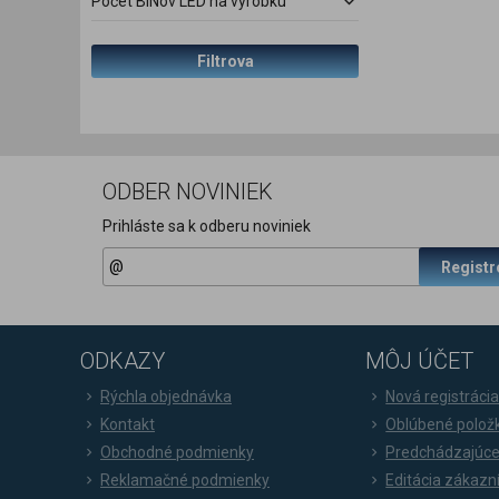
Počet BINov LED na výrobku
Filtrova
ODBER NOVINIEK
Prihláste sa k odberu noviniek
Registr
ODKAZY
MÔJ ÚČET
Rýchla objednávka
Nová registráci
Kontakt
Oblúbené polož
Obchodné podmienky
Predchádzajúce
Reklamačné podmienky
Editácia zákazn