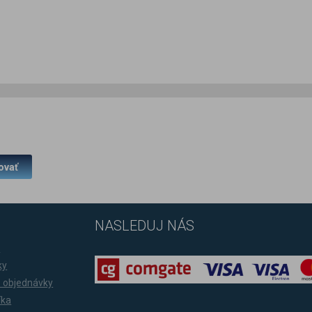
ovať
NASLEDUJ NÁS
a
ky
 objednávky
íka