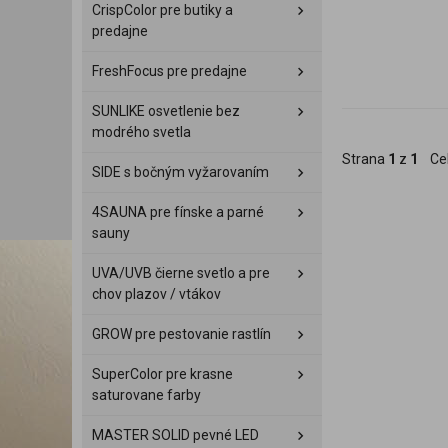
CrispColor pre butiky a
predajne
FreshFocus pre predajne
SUNLIKE osvetlenie bez
modrého svetla
Strana
1
z
1
Ce
SIDE s bočným vyžarovaním
4SAUNA pre fínske a parné
sauny
UVA/UVB čierne svetlo a pre
chov plazov / vtákov
GROW pre pestovanie rastlín
SuperColor pre krasne
saturovane farby
MASTER SOLID pevné LED