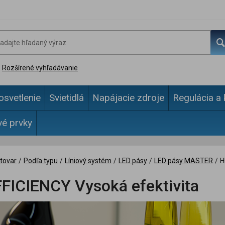
Rozšírené vyhľadávanie
osvetlenie
Svietidlá
Napájacie zdroje
Regulácia a 
vé prvky
tovar
/
Podľa typu
/
Líniový systém
/
LED pásy
/
LED pásy MASTER
/
H
FICIENCY Vysoká efektivita