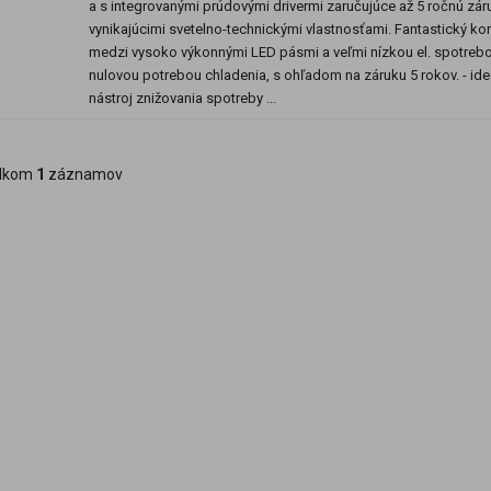
a s integrovanými prúdovými drivermi zaručujúce až 5 ročnú zár
vynikajúcimi svetelno-technickými vlastnosťami. Fantastický k
medzi vysoko výkonnými LED pásmi a veľmi nízkou el. spotrebo
nulovou potrebou chladenia, s ohľadom na záruku 5 rokov. - id
nástroj znižovania spotreby ...
lkom
1
záznamov