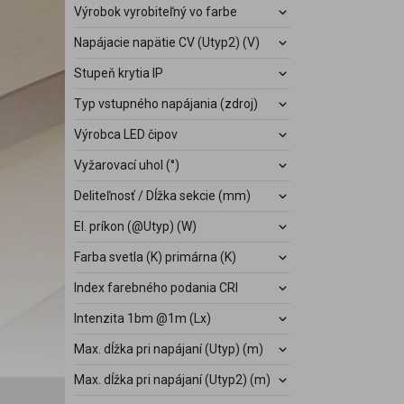
Výrobok vyrobiteľný vo farbe
Napájacie napätie CV (Utyp2) (V)
Stupeň krytia IP
Typ vstupného napájania (zdroj)
Výrobca LED čipov
Vyžarovací uhol (°)
Deliteľnosť / Dĺžka sekcie (mm)
El. príkon (@Utyp) (W)
Farba svetla (K) primárna (K)
Index farebného podania CRI
Intenzita 1bm @1m (Lx)
Max. dĺžka pri napájaní (Utyp) (m)
Max. dĺžka pri napájaní (Utyp2) (m)