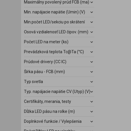
Maximálny povolený prúd FCB (ma)
Min. napájacie napätie (Umin) (V)
Min.počet LED/sekciu po skrátení
Osová vzdialenosť LED čipov. (mm)
Počet LED na meter (ks)
Prevádzková teplota Tc@Ta (°C)
Prúdové drivery (CC IC)
Šírka pásu - FCB (mm)
Typ svetla
Typ. napájacie napätie CV (Utyp) (V)
Certifikáty, merania, testy
Dĺžka LED pásu na rolke (m)
Doplnkové funkcie / Vylepšenia