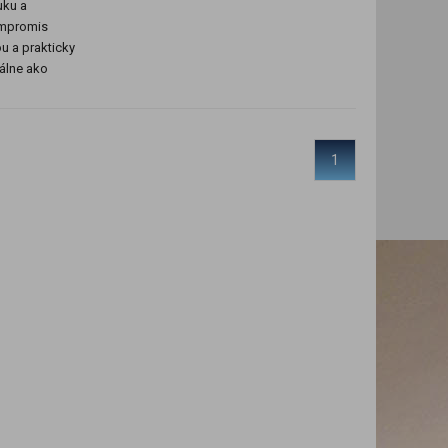
uku a
ompromis
u a prakticky
eálne ako
1