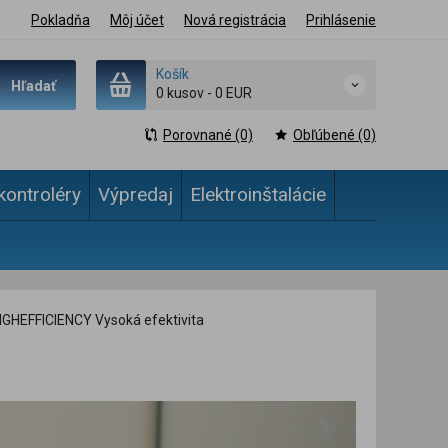
Pokladňa
Môj účet
Nová registrácia
Prihlásenie
Košík
Hľadať
0 kusov
-
0 EUR
Porovnané (0)
Obľúbené (0)
kontroléry
Výpredaj
Elektroinštalácie
IGHEFFICIENCY Vysoká efektivita