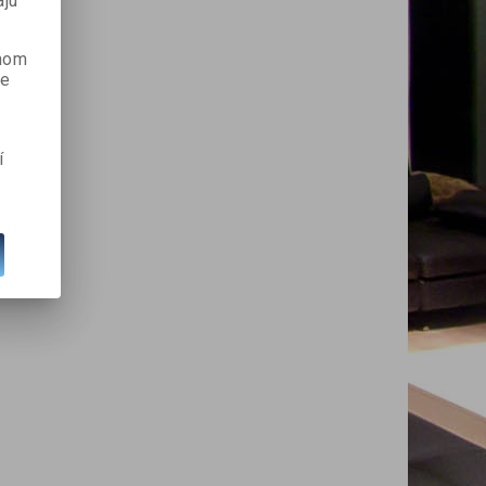
ajú
anom
je
í