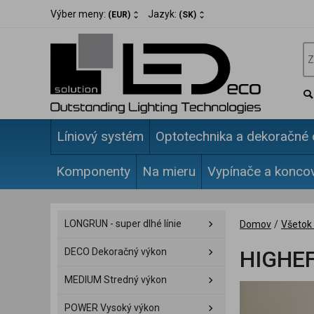
Výber meny:
Jazyk:
(EUR)
(SK)
Líniový systém
Optotechnika a dekoračné 
Komponenty
Na mieru
Vypínače a konco
LONGRUN - super dlhé línie
Domov
/
Všetok 
DECO Dekoračný výkon
HIGHEF
MEDIUM Stredný výkon
POWER Vysoký výkon