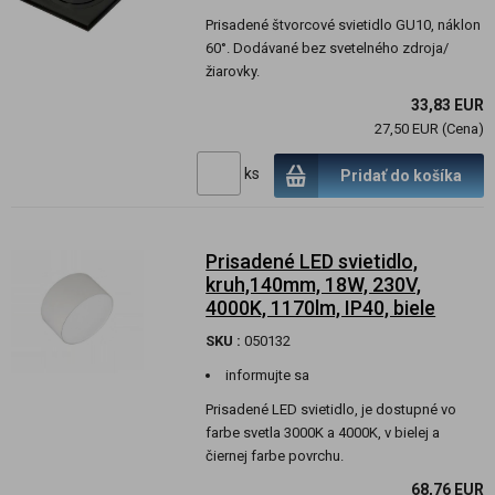
Prisadené štvorcové svietidlo GU10, náklon
60°. Dodávané bez svetelného zdroja/
žiarovky.
33,83 EUR
27,50 EUR (Cena)
ks
Pridať do košíka
Prisadené LED svietidlo,
kruh,140mm, 18W, 230V,
4000K, 1170lm, IP40, biele
SKU :
050132
informujte sa
Prisadené LED svietidlo, je dostupné vo
farbe svetla 3000K a 4000K, v bielej a
čiernej farbe povrchu.
68,76 EUR