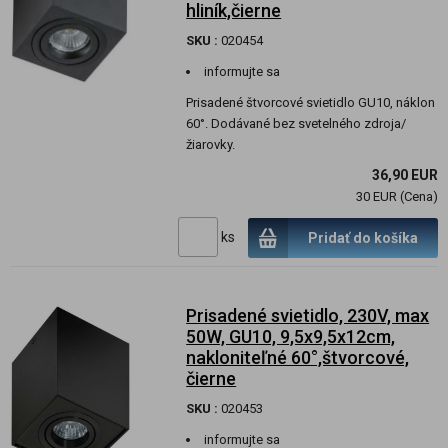
hliník,čierne
SKU :
020454
informujte sa
Prisadené štvorcové svietidlo GU10, náklon
60°. Dodávané bez svetelného zdroja/
žiarovky.
36,90 EUR
30 EUR (Cena)
ks
Pridať do košíka
Prisadené svietidlo, 230V, max
50W, GU10, 9,5x9,5x12cm,
nakloniteľné 60°,štvorcové,
čierne
SKU :
020453
informujte sa