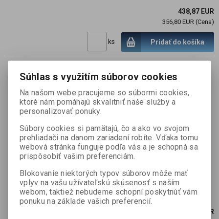
438,87 EUR
356,80 EUR (Cena)
ks
Pridať do košíka
Súhlas s využitím súborov cookies
Prisadené stropné svietidlo
GLASSA, 2x60W, 230V, E27,
Na našom webe pracujeme so súbormi cookies,
IP20, satinované sklo
ktoré nám pomáhajú skvalitniť naše služby a
personalizovať ponuky.
SKU :
050691
Súbory cookies si pamätajú, čo a ako vo svojom
informujte sa
prehliadači na danom zariadení robíte. Vďaka tomu
Stropné alebo nástenné svietidlo vyrobené
webová stránka funguje podľa vás a je schopná sa
prispôsobiť vašim preferenciám.
zo skla, ktoré je zosilnené dodatočnými
ocelovými prvkami. Svietidlo je navrhnuté
Blokovanie niektorých typov súborov môže mať
pre univerzálne použitie s päticami E27 a je
vplyv na vašu užívateľskú skúsenosť s naším
pripravené priamo na 230V. Dodávané bez
webom, taktiež nebudeme schopní poskytnúť vám
svetelného zdroja.
ponuku na základe vašich preferencií.
168,51 EUR