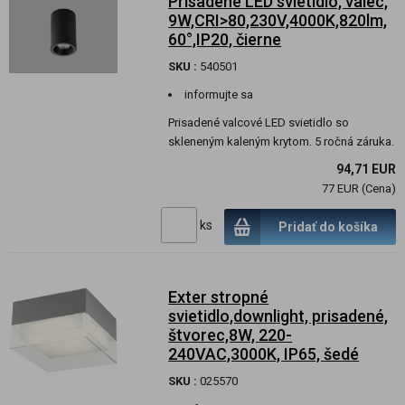
Prisadené LED svietidlo, valec,
9W,CRI>80,230V,4000K,820lm,
60°,IP20, čierne
SKU :
540501
informujte sa
Prisadené valcové LED svietidlo so
skleneným kaleným krytom. 5 ročná záruka.
94,71 EUR
77 EUR (Cena)
ks
Pridať do košíka
Exter stropné
svietidlo,downlight, prisadené,
štvorec,8W, 220-
240VAC,3000K, IP65, šedé
SKU :
025570