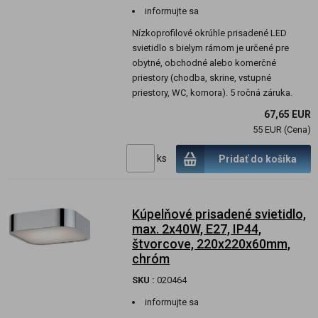
informujte sa
Nízkoprofilové okrúhle prisadené LED
svietidlo s bielym rámom je určené pre
obytné, obchodné alebo komerčné
priestory (chodba, skrine, vstupné
priestory, WC, komora). 5 ročná záruka.
67,65 EUR
55 EUR (Cena)
ks
Pridať do košíka
Kúpelňové prisadené svietidlo,
max. 2x40W, E27, IP44,
štvorcove, 220x220x60mm,
chróm
SKU :
020464
informujte sa