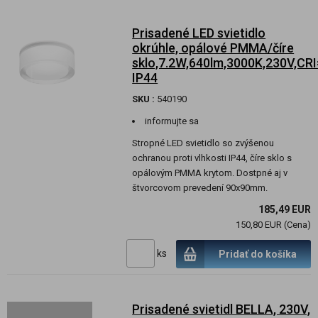
Prisadené LED svietidlo
okrúhle, opálové PMMA/číre
sklo,7.2W,640lm,3000K,230V,CRI
IP44
SKU :
540190
informujte sa
Stropné LED svietidlo so zvýšenou
ochranou proti vlhkosti IP44, číre sklo s
opálovým PMMA krytom. Dostpné aj v
štvorcovom prevedení 90x90mm.
185,49 EUR
150,80 EUR (Cena)
ks
Pridať do košíka
Prisadené svietidl BELLA, 230V,