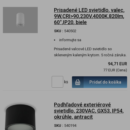
Prisadené LED svietidlo, valec,
9W,CRI>90,230V,4000K,820lm,
60°,IP20, biele
SKU :
540502
informujte sa
Prisadené valcové LED svietidlo so
skleneným kaleným krytom. 5 ročná záruka.
94,71 EUR
77 EUR (Cena)
ks
Pridať do košíka
Podhľadové exteriérové
svietidlo, 230VAC, GX53, IP54,
okrúhle, antracit
SKU :
540194