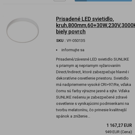
Prisadené LED svietidlo,
kruh,800mm,60+30W,230V,3000K
biely povrch
SKU :
VY-050135
informujte sa
Prisadené/závesné LED svietidlo SUNLIKE
s priamym aj nepriamym vyžarovaním
Direct/Indirect, ktoré zabezpečuje hlavné i
dekoratívne osvetlenie priestoru. Svietidlo
má nadpriemerne vysoké CRI>97/Re, vďaka
čomu sú farby výrazne jasné a sýte. Vďaka
SUNLIKE riešeniu je zabezpečené zdravé
osvetlenie s vynikajúcimi podmienkami na
tvorbu melatonínu, čo prinesie kvalitnejší
spánok a zníženie...
1 167,27 EUR
949 EUR (Cena)