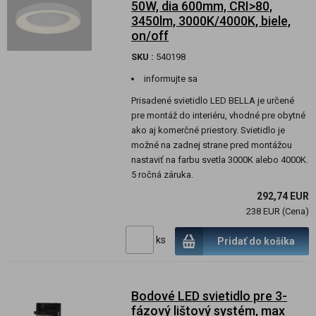
50W, dia 600mm, CRI>80,
3450lm, 3000K/4000K, biele,
on/off
SKU :
540198
informujte sa
Prisadené svietidlo LED BELLA je určené
pre montáž do interiéru, vhodné pre obytné
ako aj komerčné priestory. Svietidlo je
možné na zadnej strane pred montážou
nastaviť na farbu svetla 3000K alebo 4000K.
5 ročná záruka.
292,74 EUR
238 EUR (Cena)
ks
Pridať do košíka
Bodové LED svietidlo pre 3-
fázový lištový systém, max