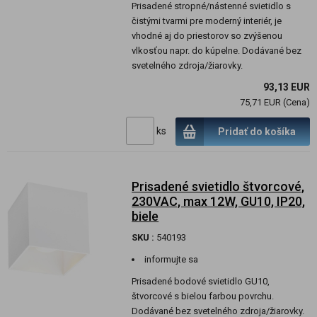
Prisadené stropné/nástenné svietidlo s
čistými tvarmi pre moderný interiér, je
vhodné aj do priestorov so zvýšenou
vlkosťou napr. do kúpelne. Dodávané bez
svetelného zdroja/žiarovky.
93,13 EUR
75,71 EUR (Cena)
ks
Pridať do košíka
Prisadené svietidlo štvorcové,
230VAC, max 12W, GU10, IP20,
biele
SKU :
540193
informujte sa
Prisadené bodové svietidlo GU10,
štvorcové s bielou farbou povrchu.
Dodávané bez svetelného zdroja/žiarovky.