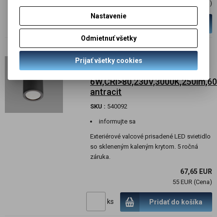
137 EUR (Cena)
Nastavenie
ks
Pridať do košíka
Odmietnuť všetky
Exteriérové LED svietidlo,
Prijať všetky cookies
prisadené, valec,
6W,CRI>80,230V,3000K,250lm,60°
antracit
SKU :
540092
informujte sa
Exteriérové valcové prisadené LED svietidlo
so skleneným kaleným krytom. 5 ročná
záruka.
67,65 EUR
55 EUR (Cena)
ks
Pridať do košíka