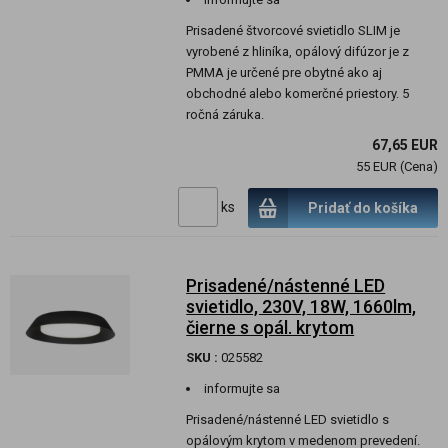
Prisadené štvorcové svietidlo SLIM je
vyrobené z hliníka, opálový difúzor je z
PMMA je určené pre obytné ako aj
obchodné alebo komerčné priestory. 5
ročná záruka.
67,65 EUR
55 EUR (Cena)
ks
Pridať do košíka
Prisadené/nástenné LED
svietidlo, 230V, 18W, 1660lm,
čierne s opál. krytom
SKU :
025582
informujte sa
Prisadené/nástenné LED svietidlo s
opálovým krytom v medenom prevedení.