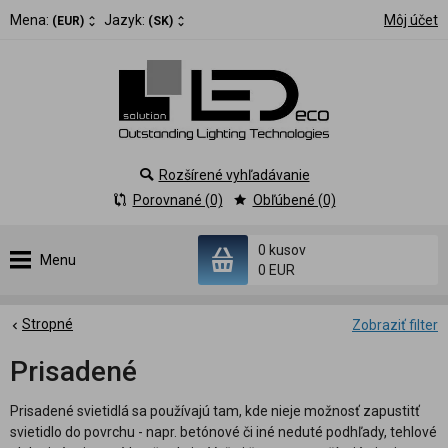
Mena:
Jazyk:
Môj účet
(EUR)
(SK)
Rozšírené vyhľadávanie
Porovnané (0)
Obľúbené (0)
0 kusov
Menu
0 EUR
Stropné
Zobraziť filter
Prisadené
Prisadené svietidlá sa používajú tam, kde nieje možnosť zapustitť
svietidlo do povrchu - napr. betónové či iné neduté podhľady, tehlové