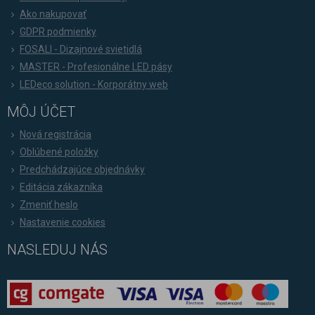
Ako nakupovať
GDPR podmienky
FOSALI - Dizajnové svietidlá
MASTER - Profesionálne LED pásy
LEDeco solution - Korporátny web
MÔJ ÚČET
Nová registrácia
Oblúbené položky
Predchádzajúce objednávky
Editácia zákazníka
Zmeniť heslo
Nastavenie cookies
NASLEDUJ NÁS