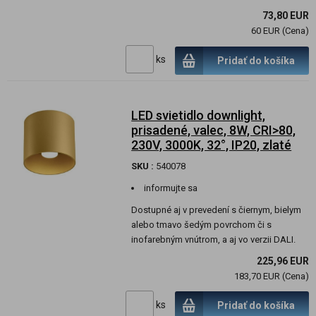
73,80 EUR
60 EUR (Cena)
ks
Pridať do košíka
LED svietidlo downlight,
prisadené, valec, 8W, CRI>80,
230V, 3000K, 32°, IP20, zlaté
SKU :
540078
informujte sa
Dostupné aj v prevedení s čiernym, bielym
alebo tmavo šedým povrchom či s
inofarebným vnútrom, a aj vo verzii DALI.
225,96 EUR
183,70 EUR (Cena)
ks
Pridať do košíka