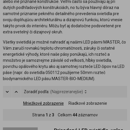
alebo iné priznané konštrukcie. Veľmi často sa používajú aj pri
dutých podhľadových konštrukciách, no tu býva hlavný dôraz na
samotné priznanie pekného detailného prevedenia svietidla pre
svoju doplňujúcu architekturálnu a dizajnovú funkciu, ktorú vnesie
takýto prvok do interiéru. Môžu byť aj dodatočne podsvietené pre
extra svetelný či dizajnový okruh.
Všetky svietidlá je možné nahradiť aj našimi LED pásmi MASTER, čo
Vám zaručí rovnakú teplotu chromatičnosti, záruky či ostatné
energetické výhody, ktoré naše pásy ponúkajú, ich rozteč a
množstvo je samozrejme závislé od veľkosti, hĺbky svietidla,
povrchu opálového krytu ako aj samotnej rozteče LED čipov na LED
páse (napr. do svietidla 050112 použijeme 50mm rozteč
biodynamického LED pásu MASTER-BIO-MEDIUM).
Zoradiť podľa:
(Najprezeranejšie)
Mriežkové zobrazenie
Riadkové zobrazenie
Strana
1
z
3
Celkom
44
záznamov