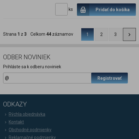
ks
Pridať do košíka
Strana
1
z
3
Celkom
44
záznamov
1
2
3
ODBER NOVINIEK
Prihláste sa k odberu noviniek
Registrovať
ODKAZY
Rýchla objednávka
Kontakt
Obchodné podmienky
Reklamačné podmienky