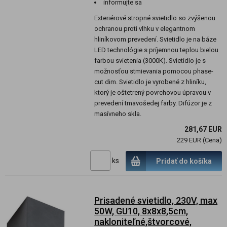
informujte sa
Exteriérové stropné svietidlo so zvýšenou
ochranou proti vlhku v elegantnom
hliníkovom prevedení. Svietidlo je na báze
LED technológie s príjemnou teplou bielou
farbou svietenia (3000K). Svietidlo je s
možnosťou stmievania pomocou phase-
cut dim. Svietidlo je vyrobené z hliníku,
ktorý je oštetrený povrchovou úpravou v
prevedení tmavošedej farby. Difúzor je z
masívneho skla.
281,67 EUR
229 EUR (Cena)
ks
Pridať do košíka
Prisadené svietidlo, 230V, max
50W, GU10, 8x8x8,5cm,
nakloniteľné,štvorcové,