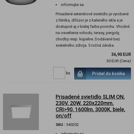
informujte sa
Prisadené exteriérové svietidlo je vyrobené
z hliníka, difúzor je z kaleného skla a je
dostupné aj v bielej farbe povrchu. Vhodné
na osvetlenie vchodu, terasy, pergoly,
chodby resp. kúpelne. Dodávané bez
svetelného zdroja. 5 ročná záruka.
36,90 EUR
30 EUR (Cena)
ks
Pridať do košíka
Prisadené svietidlo SLIM ON,
230V, 20W, 220x220mm,
CRI>90, 1600lm, 3000K, biele,
on/off
SKU :
540202
informujte sa