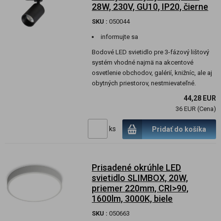
28W, 230V, GU10, IP20, čierne
SKU :
050044
informujte sa
Bodové LED svietidlo pre 3-fázový lištový
systém vhodné najmä na akcentové
osvetlenie obchodov, galérií, knižníc, ale aj
obytných priestorov, nestmievateľné.
44,28 EUR
36 EUR (Cena)
ks
Pridať do košíka
Prisadené okrúhle LED
svietidlo SLIMBOX, 20W,
priemer 220mm, CRI>90,
1600lm, 3000K, biele
SKU :
050663