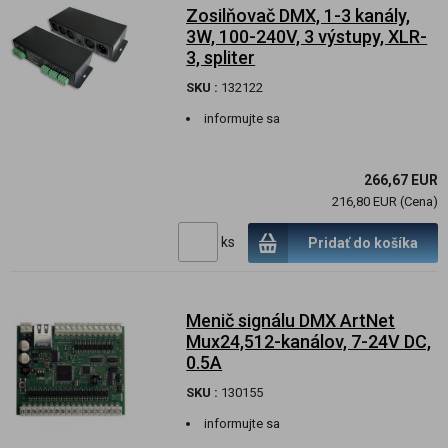
Zosilňovač DMX, 1-3 kanály,
3W, 100-240V, 3 výstupy, XLR-
3, spliter
SKU :
132122
informujte sa
266,67 EUR
216,80 EUR (Cena)
ks
Pridať do košíka
Menič signálu DMX ArtNet
Mux24,512-kanálov, 7-24V DC,
0.5A
SKU :
130155
informujte sa