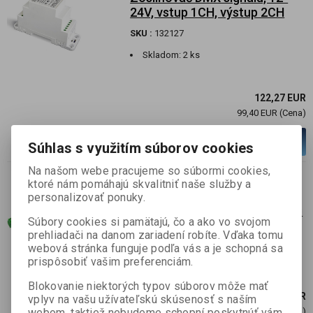
24V, vstup 1CH, výstup 2CH
SKU :
132127
Skladom:
2 ks
122,27 EUR
99,40 EUR (Cena)
ks
Pridať do košíka
Súhlas s využitím súborov cookies
Na našom webe pracujeme so súbormi cookies,
ktoré nám pomáhajú skvalitniť naše služby a
Kontrolér DMX IN, stepper
personalizovať ponuky.
motor control logika, 8-24VDC
Súbory cookies si pamätajú, čo a ako vo svojom
SKU :
130139
prehliadači na danom zariadení robíte. Vďaka tomu
webová stránka funguje podľa vás a je schopná sa
Skladom:
Posledný ks
prispôsobiť vašim preferenciám.
Blokovanie niektorých typov súborov môže mať
239,98 EUR
vplyv na vašu užívateľskú skúsenosť s naším
webom, taktiež nebudeme schopní poskytnúť vám
195,10 EUR (Cena)