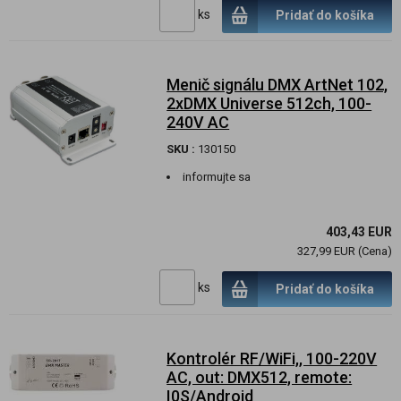
ks
Pridať do košíka
Menič signálu DMX ArtNet 102,
2xDMX Universe 512ch, 100-
240V AC
SKU :
130150
informujte sa
403,43 EUR
327,99 EUR (Cena)
ks
Pridať do košíka
Kontrolér RF/WiFi,, 100-220V
AC, out: DMX512, remote:
I0S/Android