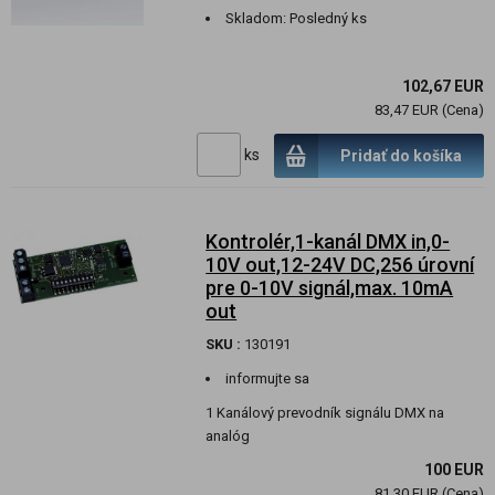
Skladom:
Posledný ks
102,67 EUR
83,47 EUR (Cena)
ks
Pridať do košíka
Kontrolér,1-kanál DMX in,0-
10V out,12-24V DC,256 úrovní
pre 0-10V signál,max. 10mA
out
SKU :
130191
informujte sa
1 Kanálový prevodník signálu DMX na
analóg
100 EUR
81,30 EUR (Cena)