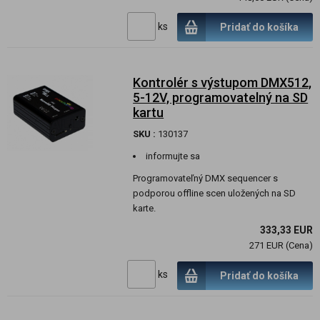
ks
Pridať do košíka
Kontrolér s výstupom DMX512,
5-12V, programovatelný na SD
kartu
SKU :
130137
informujte sa
Programovateľný DMX sequencer s
podporou offline scen uložených na SD
karte.
333,33 EUR
271 EUR (Cena)
ks
Pridať do košíka