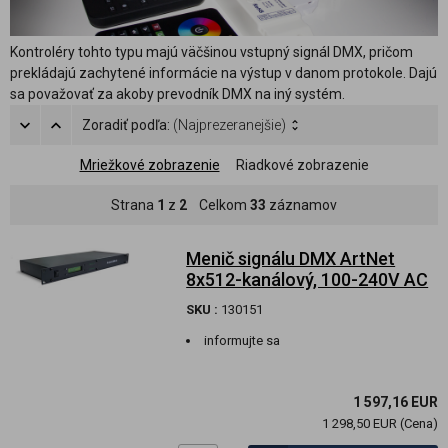
Kontroléry tohto typu majú väčšinou vstupný signál DMX, pričom
prekládajú zachytené informácie na výstup v danom protokole. Dajú
sa považovať za akoby prevodník DMX na iný systém.
Zoradiť podľa:
(Najprezeranejšie)
Mriežkové zobrazenie
Riadkové zobrazenie
Strana
1
z
2
Celkom
33
záznamov
Menič signálu DMX ArtNet
8x512-kanálový, 100-240V AC
SKU :
130151
informujte sa
1 597,16 EUR
1 298,50 EUR (Cena)