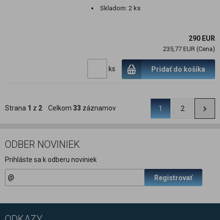
Skladom:
2 ks
290 EUR
235,77 EUR (Cena)
ks
Pridať do košíka
Strana
1
z
2
Celkom
33
záznamov
1
2
ODBER NOVINIEK
Prihláste sa k odberu noviniek
Registrovať
ODKAZY