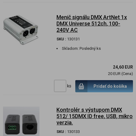
Menič signálu DMX ArtNet 1x
DMX Universe 512ch, 100-
240V AC
SKU :
130131
Skladom:
Posledný ks
24,60 EUR
20 EUR (Cena)
ks
Pridať do košíka
Kontrolér s výstupom DMX
512/ 15DMX ID free, USB, mikro
verzia.
SKU :
130133