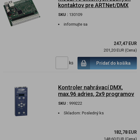
kontaktov pre ARTNet/DMX
SKU :
130109
informujte sa
247,47 EUR
201,20 EUR (Cena)
ks
Pridať do košíka
Kontroler nahrávací DMX,
max.96 adries, 2x9 programov
SKU :
999222
Skladom:
Posledný ks
182,78 EUR
148,60 EUR (Cena)