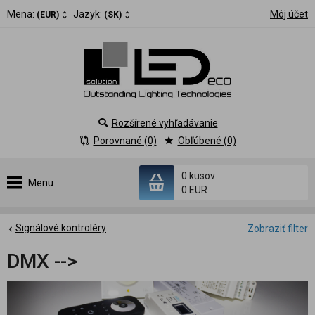
Mena:
Jazyk:
Môj účet
(EUR)
(SK)
Rozšírené vyhľadávanie
Porovnané (0)
Obľúbené (0)
0 kusov
Menu
0 EUR
Signálové kontroléry
Zobraziť filter
DMX -->