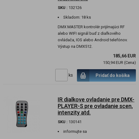
SKU :
132126
Skladom:
18 ks
DMX MASTER kontrolér prijímajúci RF
alebo WIFI signál buď z diaľkového
ovládača, IOS alebo Android telefónov.
Výstup na DMX512.
185,66 EUR
150,94 EUR (Cena)
ks
Pridať do košíka
IR dialkove ovladanie pre DMX-
PLAYER-S pre ovladanie scen,
intenzity atd.
SKU :
130141
informujte sa