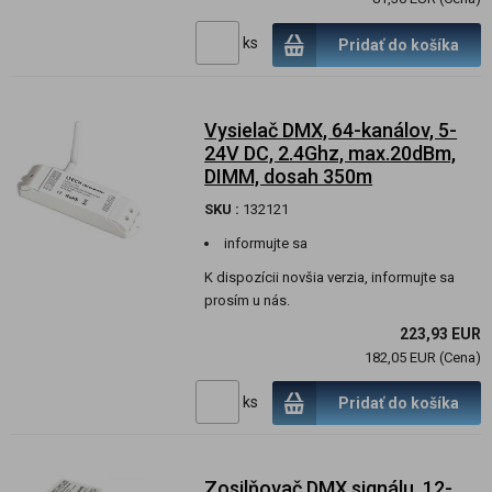
ks
Pridať do košíka
Vysielač DMX, 64-kanálov, 5-
24V DC, 2.4Ghz, max.20dBm,
DIMM, dosah 350m
SKU :
132121
informujte sa
K dispozícii novšia verzia, informujte sa
prosím u nás.
223,93 EUR
182,05 EUR (Cena)
ks
Pridať do košíka
Zosilňovač DMX signálu, 12-