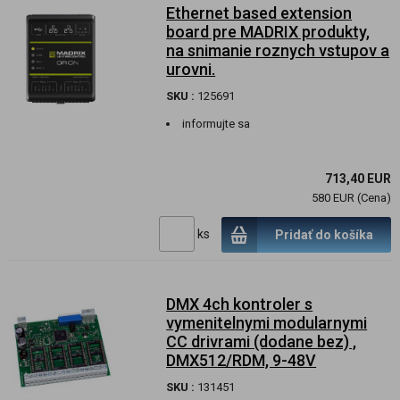
Ethernet based extension
board pre MADRIX produkty,
na snimanie roznych vstupov a
urovni.
SKU :
125691
informujte sa
713,40 EUR
580 EUR (Cena)
ks
Pridať do košíka
DMX 4ch kontroler s
vymenitelnymi modularnymi
CC drivrami (dodane bez) ,
DMX512/RDM, 9-48V
SKU :
131451