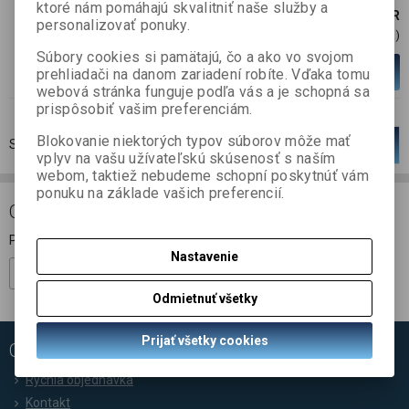
ktoré nám pomáhajú skvalitniť naše služby a
116,52 EUR
personalizovať ponuky.
94,73 EUR (Cena)
Súbory cookies si pamätajú, čo a ako vo svojom
Viac variantov
prehliadači na danom zariadení robíte. Vďaka tomu
webová stránka funguje podľa vás a je schopná sa
prispôsobiť vašim preferenciám.
Blokovanie niektorých typov súborov môže mať
Strana
1
z
1
Celkom
1
záznamov
1
vplyv na vašu užívateľskú skúsenosť s naším
webom, taktiež nebudeme schopní poskytnúť vám
ponuku na základe vašich preferencií.
ODBER NOVINIEK
Prihláste sa k odberu noviniek
Nastavenie
Registrovať
Odmietnuť všetky
Prijať všetky cookies
ODKAZY
Rýchla objednávka
Kontakt