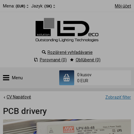
Mena:
Jazyk:
Môj účet
(EUR)
(SK)
Rozšírené vyhľadávanie
Porovnané (0)
Obľúbené (0)
0 kusov
Menu
0 EUR
CV Napäťové
Zobraziť filter
PCB drivery