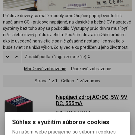
Prúdové drivery sú malé moduly umožňujúce pripojiť svietdilo s
napájaním CC - prúdovo napájané, na klasické a bežné CV napäťové
systémy bez toho aby sa poškodilo. Výstupný prúd drivra musí byť
nižsí alebo rovný prúdu svietidla. Použitím drivra s nižším prúdom
ako je uvedené na svietidle sa nič zásadné nestane, len svietidlo
bude svietiť na nižší výkon, čo aj vedie ku predĺženiu jeho životnosti.
Zoradiť podľa:
(Najprezeranejšie)
Mriežkové zobrazenie
Riadkové zobrazenie
Strana
1
z
1
Celkom
1
záznamov
Napájací zdroj AC/DC, 5W, 9V
DC, 555mA
SKU :
MAIN-445664
Súhlas s využitím súborov cookies
Skladom:
7 ks
Na našom webe pracujeme so súbormi cookies,