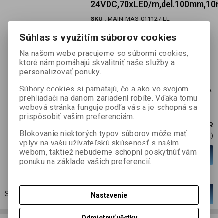
24VDC,70xLED/m,del.100mm,1
SKU :
MAIN-MAS-011127-LL
Skladom:
38 m
Súhlas s využitím súborov cookies
Profesionálny LED pás MASTER farebný
Na našom webe pracujeme so súbormi cookies,
SUPERCOLOR s vysokým výkonom a s
ktoré nám pomáhajú skvalitniť naše služby a
prúdovými drivermi, ktoré zaisťujú až 5
personalizovať ponuky.
rokov záruku. Vynikajúce svetelno-
Súbory cookies si pamätajú, čo a ako vo svojom
technické vlastnosi ako aj rôzne vylepšenia
prehliadači na danom zariadení robíte. Vďaka tomu
potešia každého montážnika. 70x LED,
webová stránka funguje podľa vás a je schopná sa
15.2W, 24VDC, ďaleká červená farba svetla
prispôsobiť vašim preferenciám.
45,59 EUR
Blokovanie niektorých typov súborov môže mať
37,06 EUR (Cena)
vplyv na vašu užívateľskú skúsenosť s naším
webom, taktiež nebudeme schopní poskytnúť vám
Viac variantov
ponuku na základe vašich preferencií.
Strana
1
z
1
Celkom
1
záznamov
1
Nastavenie
Odmietnuť všetky