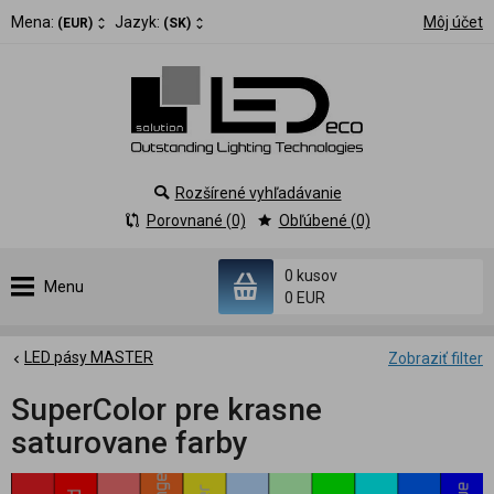
Mena:
Jazyk:
Môj účet
(EUR)
(SK)
Rozšírené vyhľadávanie
Porovnané (0)
Obľúbené (0)
0 kusov
Menu
0 EUR
LED pásy MASTER
Zobraziť filter
SuperColor pre krasne
saturovane farby