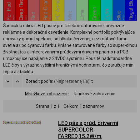
Špeciálna edícia LED pásov pre farebné saturované, prevažne
reklamné a dekoračné osvetlenie. Komplexné portfólio pokrývajúce
obrovský gamut spektier, od hlboko červenej, cez mätovú farbu
svetla až po cyanovú farbu. Krásne saturované farby so super-dlhou
životnosťou a integrovanými prúdovými drivermi priamo na PCB
umožňujúce napájanie z 24VDC systému. Použité nadštandardné
LED čipy s výrazne vyššími hraničnými hodnotami, čo zaručuje min.
teplo a stabilitu.
Zoradiť podľa:
(Najprezeranejšie)
Mriežkové zobrazenie
Riadkové zobrazenie
Strana
1
z
1
Celkom
1
záznamov
LED pás s prúd. drivermi
SUPERCOLOR
FARRED,15.2W/m,