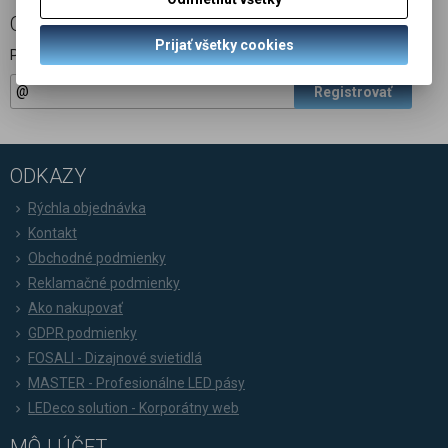
ODBER NOVINIEK
Prijať všetky cookies
Prihláste sa k odberu noviniek
Registrovať
ODKAZY
Rýchla objednávka
Kontakt
Obchodné podmienky
Reklamačné podmienky
Ako nakupovať
GDPR podmienky
FOSALI - Dizajnové svietidlá
MASTER - Profesionálne LED pásy
LEDeco solution - Korporátny web
MÔJ ÚČET