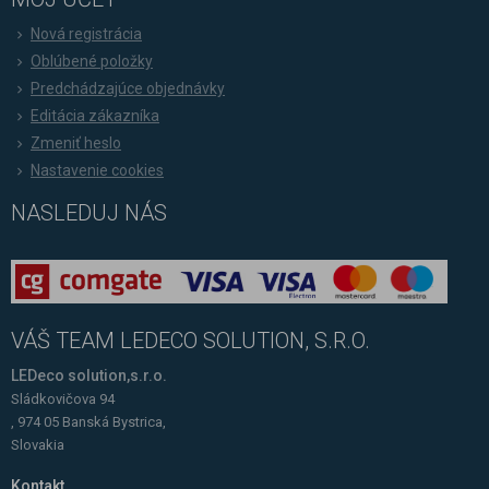
Nová registrácia
Oblúbené položky
Predchádzajúce objednávky
Editácia zákazníka
Zmeniť heslo
Nastavenie cookies
NASLEDUJ NÁS
VÁŠ TEAM LEDECO SOLUTION, S.R.O.
LEDeco solution,s.r.o.
Sládkovičova 94
, 974 05 Banská Bystrica,
Slovakia
Kontakt