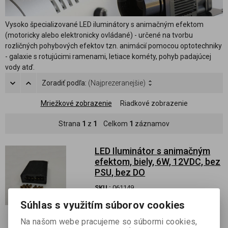
Vysoko špecializované LED iluminátory s animačným efektom
(motoricky alebo elektronicky ovládané) - určené na tvorbu
rozličných pohybových efektov tzn. animácií pomocou optotechniky
- galaxie s rotujúcimi ramenami, letiace kométy, pohyb padajúcej
vody atď.
Zoradiť podľa:
(Najprezeranejšie)
Mriežkové zobrazenie
Riadkové zobrazenie
Strana
1
z
1
Celkom
1
záznamov
LED Iluminátor s animačným
efektom, biely, 6W, 12VDC, bez
PSU, bez DO
SKU :
061149
Súhlas s využitím súborov cookies
Skladom:
5 ks
Animačný efekt na tvorbu letiacej kométy
Na našom webe pracujeme so súbormi cookies,