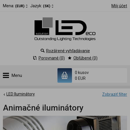
Mena:
Jazyk:
Môj účet
(EUR)
(SK)
Rozšírené vyhľadávanie
Porovnané (0)
Obľúbené (0)
0 kusov
Menu
0 EUR
LED Iluminátory
Zobraziť filter
Animačné iluminátory