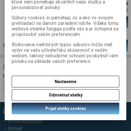
ktoré nám pomáhajú skvalitniť naše služby a
207,87 EUR
personalizovať ponuky.
169 EUR (Cena)
Súbory cookies si pamätajú, čo a ako vo svojom
ks
Pridať do košíka
prehliadači na danom zariadení robíte. Vďaka tomu
webová stránka funguje podľa vás a je schopná sa
prispôsobiť vašim preferenciám.
Blokovanie niektorých typov súborov môže mať
Strana
1
z
1
Celkom
1
záznamov
1
vplyv na vašu užívateľskú skúsenosť s naším
webom, taktiež nebudeme schopní poskytnúť vám
ponuku na základe vašich preferencií.
ODBER NOVINIEK
Prihláste sa k odberu noviniek
Nastavenie
Registrovať
Odmietnuť všetky
Prijať všetky cookies
ODKAZY
Rýchla objednávka
Kontakt