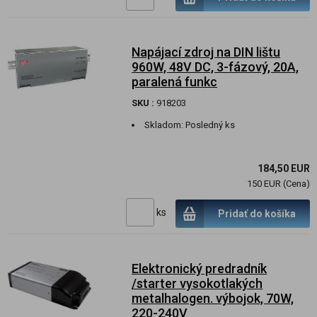
Napájací zdroj na DIN lištu
960W, 48V DC, 3-fázový, 20A,
paralená funkc
SKU :
918203
Skladom:
Posledný ks
184,50 EUR
150 EUR (Cena)
ks
Pridať do košíka
Elektronický predradník
/starter vysokotlakých
metalhalogen. výbojok, 70W,
220-240V