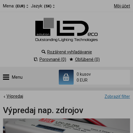
Mena:
Jazyk:
Môj účet
(EUR)
(SK)
Rozšírené vyhľadávanie
Porovnané (0)
Obľúbené (0)
0 kusov
Menu
0 EUR
Výpredaj
Zobraziť filter
Výpredaj nap. zdrojov