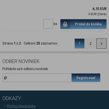
6,15 EUR
5 EUR (Cena)
ks
Pridať do košíka
Strana
1
z
2
Celkom
25
záznamov
1
2
ODBER NOVINIEK
Prihláste sa k odberu noviniek
Registrovať
ODKAZY
Rýchla objednávka