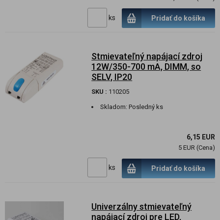
ks
Pridať do košíka
Stmievateľný napájací zdroj
12W/350-700 mA, DIMM, so
SELV, IP20
SKU :
110205
Skladom:
Posledný ks
6,15 EUR
5 EUR (Cena)
ks
Pridať do košíka
Univerzálny stmievateľný
napájací zdroj pre LED,