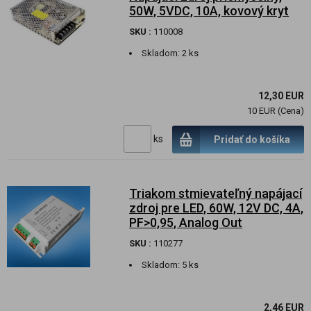
50W, 5VDC, 10A, kovový kryt
SKU :
110008
Skladom:
2 ks
12,30 EUR
10 EUR (Cena)
ks
Pridať do košíka
Triakom stmievateľný napájací
zdroj pre LED, 60W, 12V DC, 4A,
PF>0,95, Analog Out
SKU :
110277
Skladom:
5 ks
2,46 EUR