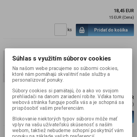
18,45 EUR
15 EUR (Cena)
ks
Pridať do košíka
Napájací zdroj 4,5W, 170mA,
Súhlas s využitím súborov cookies
28 VDC, SELV
Na našom webe pracujeme so súbormi cookies,
SKU :
110203
ktoré nám pomáhajú skvalitniť naše služby a
Skladom:
2 ks
personalizovať ponuky.
Súbory cookies si pamätajú, čo a ako vo svojom
prehliadači na danom zariadení robíte. Vďaka tomu
2,46 EUR
webová stránka funguje podľa vás a je schopná sa
2 EUR (Cena)
prispôsobiť vašim preferenciám.
ks
Pridať do košíka
Blokovanie niektorých typov súborov môže mať
vplyv na vašu užívateľskú skúsenosť s naším
webom, taktiež nebudeme schopní poskytnúť vám
ponuku na základe vašich preferencií.