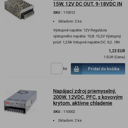
15W, 12V DC OUT, 9-18VDC IN
SKU :
110012
Skladom:
2 ks
Výstupné napätie: 12V Regulácia
výstupného napätia: 10,8..13,2V Výstupný
prúd: 1,25A Vstupné napätie DC: 9,2..18V
1,23 EUR
1 EUR (Cena)
ks
Pridať do košíka
Napájací zdroj priemyselný,
200W, 12VDC, PFC, s kovovým
krytom, aktívne chladenie
SKU :
110002
Skladom:
2 ks