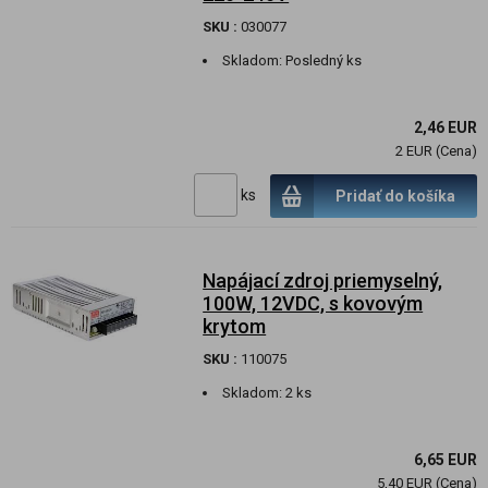
SKU :
030077
Skladom:
Posledný ks
2,46 EUR
2 EUR (Cena)
ks
Pridať do košíka
Napájací zdroj priemyselný,
100W, 12VDC, s kovovým
krytom
SKU :
110075
Skladom:
2 ks
6,65 EUR
5,40 EUR (Cena)