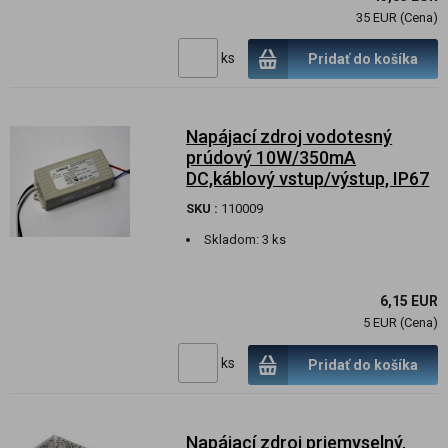
35 EUR (Cena)
ks
Pridať do košíka
Napájací zdroj vodotesný
prúdový 10W/350mA
DC,káblový vstup/výstup, IP67
SKU :
110009
Skladom:
3 ks
6,15 EUR
5 EUR (Cena)
ks
Pridať do košíka
Napájací zdroj priemyselný,