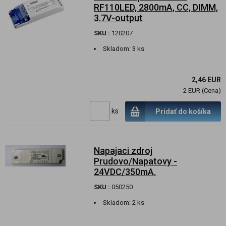
RF110LED, 2800mA, CC, DIMM,
3.7V-output
SKU :
120207
Skladom:
3 ks
2,46 EUR
2 EUR (Cena)
ks
Pridať do košíka
Napajaci zdroj
Prudovo/Napatovy -
24VDC/350mA.
SKU :
050250
Skladom:
2 ks