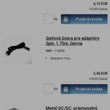
6,15 EUR
5 EUR (Cena)
ks
Pridať do košíka
Sieťová šnúra pre adaptéry
2pin, 1,75m, čierna
SKU :
110236
Skladom:
3 ks
2,46 EUR
2 EUR (Cena)
ks
Pridať do košíka
Menič DC/DC, priemyselný,