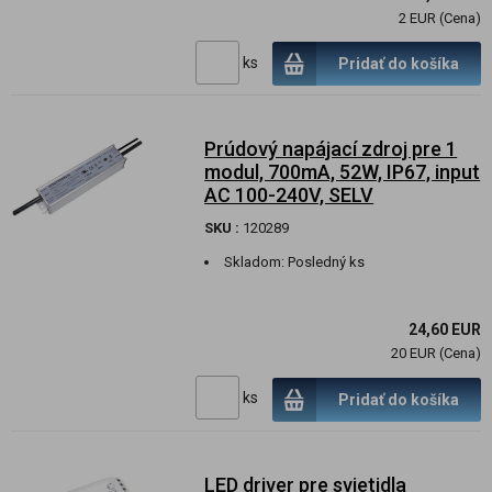
2 EUR (Cena)
ks
Pridať do košíka
Prúdový napájací zdroj pre 1
modul, 700mA, 52W, IP67, input
AC 100-240V, SELV
SKU :
120289
Skladom:
Posledný ks
24,60 EUR
20 EUR (Cena)
ks
Pridať do košíka
LED driver pre svietidla