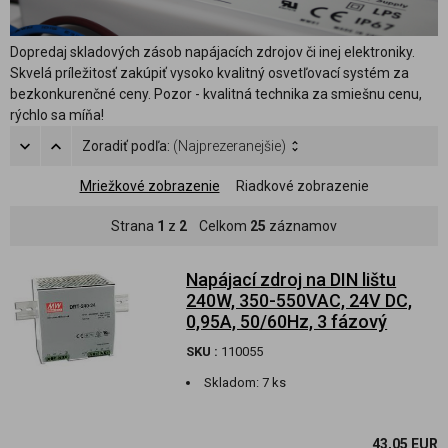
Dopredaj skladových zásob napájacích zdrojov či inej elektroniky.
Skvelá príležitosť zakúpiť vysoko kvalitný osvetľovací systém za
bezkonkurenčné ceny. Pozor - kvalitná technika za smiešnu cenu,
rýchlo sa míňa!
Zoradiť podľa:
(Najprezeranejšie)
Mriežkové zobrazenie
Riadkové zobrazenie
Strana
1
z
2
Celkom
25
záznamov
Napájací zdroj na DIN lištu
240W, 350-550VAC, 24V DC,
0,95A, 50/60Hz, 3 fázový
SKU :
110055
Skladom:
7 ks
43,05 EUR