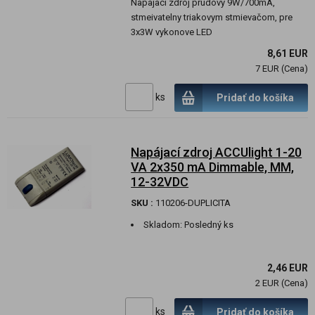
Napajaci zdroj prudovy 9W/700mA,
stmeivatelny triakovym stmievačom, pre
3x3W vykonove LED
8,61 EUR
7 EUR (Cena)
ks
Pridať do košíka
Napájací zdroj ACCUlight 1-20
VA 2x350 mA Dimmable, MM,
12-32VDC
SKU :
110206-DUPLICITA
Skladom:
Posledný ks
2,46 EUR
2 EUR (Cena)
ks
Pridať do košíka