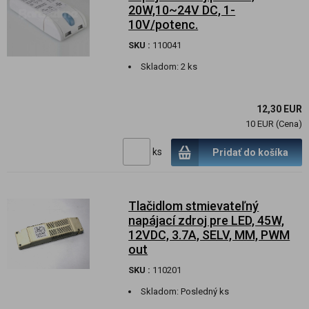
20W,10~24V DC, 1-
10V/potenc.
SKU :
110041
Skladom:
2 ks
12,30 EUR
10 EUR (Cena)
ks
Pridať do košíka
Tlačidlom stmievateľný
napájací zdroj pre LED, 45W,
12VDC, 3.7A, SELV, MM, PWM
out
SKU :
110201
Skladom:
Posledný ks