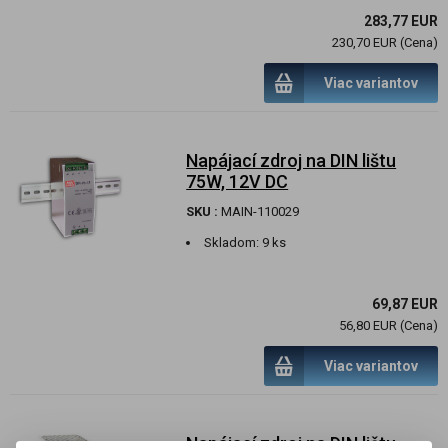
283,77 EUR
230,70 EUR (Cena)
Viac variantov
Napájací zdroj na DIN lištu
75W, 12V DC
SKU :
MAIN-110029
Skladom:
9 ks
69,87 EUR
56,80 EUR (Cena)
Viac variantov
Napájací zdroj na DIN lištu