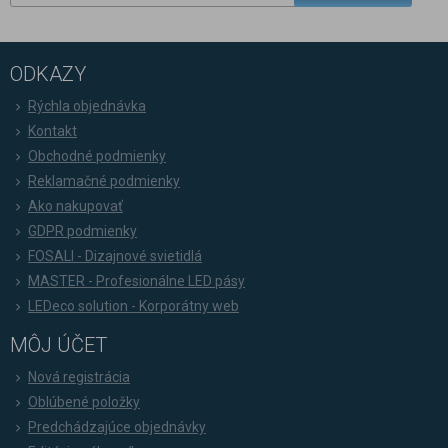
ODKAZY
Rýchla objednávka
Kontakt
Obchodné podmienky
Reklamačné podmienky
Ako nakupovať
GDPR podmienky
FOSALI - Dizajnové svietidlá
MASTER - Profesionálne LED pásy
LEDeco solution - Korporátny web
MÔJ ÚČET
Nová registrácia
Oblúbené položky
Predchádzajúce objednávky