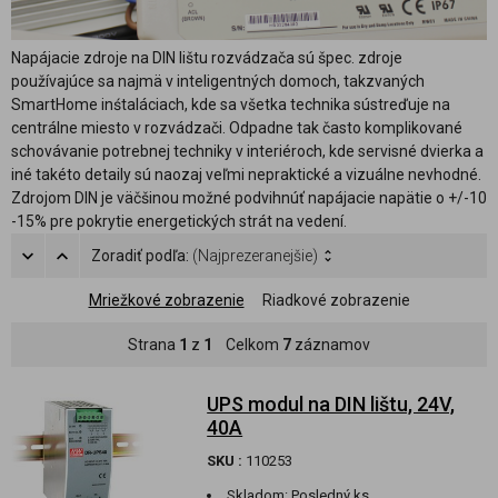
Napájacie zdroje na DIN lištu rozvádzača sú špec. zdroje
používajúce sa najmä v inteligentných domoch, takzvaných
SmartHome inśtaláciach, kde sa všetka technika sústreďuje na
centrálne miesto v rozvádzači. Odpadne tak často komplikované
schovávanie potrebnej techniky v interiéroch, kde servisné dvierka a
iné takéto detaily sú naozaj veľmi nepraktické a vizuálne nevhodné.
Zdrojom DIN je väčšinou možné podvihnúť napájacie napätie o +/-10
-15% pre pokrytie energetických strát na vedení.
Zoradiť podľa:
(Najprezeranejšie)
Mriežkové zobrazenie
Riadkové zobrazenie
Strana
1
z
1
Celkom
7
záznamov
UPS modul na DIN lištu, 24V,
40A
SKU :
110253
Skladom:
Posledný ks