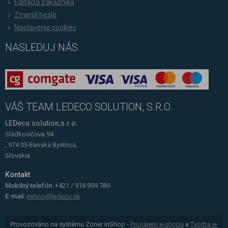
Editácia zákazníka
Zmeniť heslo
Nastavenie cookies
NASLEDUJ NÁS
VÁŠ TEAM LEDECO SOLUTION, S.R.O.
LEDeco solution,s.r.o.
Sládkovičova 94
, 974 05 Banská Bystrica,
Slovakia
Kontakt
Mobilný telefón:
+421 / 918 999 789
E-mail:
eshop@ledeco.sk
Provozováno na systému Zoner inShop -
Pronájem e-shopu
a
Tvorba e-