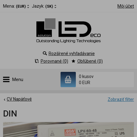
Mena:
Jazyk:
Môj účet
(EUR)
(SK)
Rozšírené vyhľadávanie
Porovnané (0)
Obľúbené (0)
0 kusov
Menu
0 EUR
CV Napäťové
Zobraziť filter
DIN