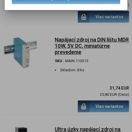
373,49 EUR (Cena)
Viac variantov
Napájací zdroj na DIN lištu MDR
10W, 5V DC, miniatúrne
prevedenie
SKU :
MAIN-110315
Skladom:
8 ks
31,74 EUR
25,80 EUR (Cena)
Viac variantov
Ultra úzky napájací zdroj na