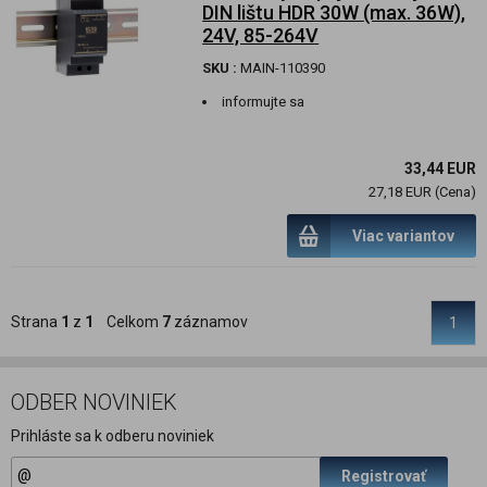
DIN lištu HDR 30W (max. 36W),
24V, 85-264V
SKU :
MAIN-110390
informujte sa
33,44 EUR
27,18 EUR (Cena)
Viac variantov
Strana
1
z
1
Celkom
7
záznamov
1
ODBER NOVINIEK
Prihláste sa k odberu noviniek
Registrovať