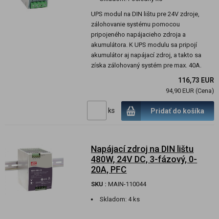
UPS modul na DIN lištu pre 24V zdroje,
zálohovanie systému pomocou
pripojeného napájacieho zdroja a
akumulátora. K UPS modulu sa pripojí
akumulátor aj napájací zdroj, a takto sa
získa zálohovaný systém pre max. 40A.
116,73 EUR
94,90 EUR (Cena)
ks
Pridať do košíka
Napájací zdroj na DIN lištu
480W, 24V DC, 3-fázový, 0-
20A, PFC
SKU :
MAIN-110044
Skladom:
4 ks