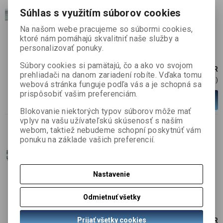
240W, 24V DC
Súhlas s využitím súborov cookies
SKU :
MAIN-110019
Na našom webe pracujeme so súbormi cookies,
ktoré nám pomáhajú skvalitniť naše služby a
informujte sa
personalizovať ponuky.
Súbory cookies si pamätajú, čo a ako vo svojom
120,42 EUR
prehliadači na danom zariadení robíte. Vďaka tomu
97,90 EUR (Cena)
webová stránka funguje podľa vás a je schopná sa
prispôsobiť vašim preferenciám.
Viac variantov
Blokovanie niektorých typov súborov môže mať
vplyv na vašu užívateľskú skúsenosť s naším
webom, taktiež nebudeme schopní poskytnúť vám
Napájací zdroj na DIN lištu
ponuku na základe vašich preferencií.
480W, 24V DC, 1-fázový,
paralená fukncia
Nastavenie
SKU :
MAIN-110058
informujte sa
Odmietnuť všetky
Prijať všetky cookies
459,40 EUR