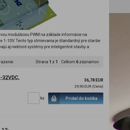
rkovou moduláciou PWM na základe informácie na
e 1-10V. Tento typ stmievania je štandardný pre staršie
vajú aj niektoré systémy pre inteligentné stavby a
razenie
Strana
1
z
1
Celkom
6
záznamov
 8-32VDC,
36,78 EUR
29,90 EUR (Cena)
ks
Pridať do košíka
 12-