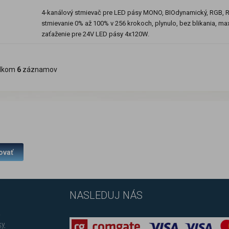
4-kanálový stmievač pre LED pásy MONO, BIOdynamický, RGB,
stmievanie 0% až 100% v 256 krokoch, plynulo, bez blikania, ma
zaťaženie pre 24V LED pásy 4x120W.
lkom
6
záznamov
ovať
NASLEDUJ NÁS
a
ky