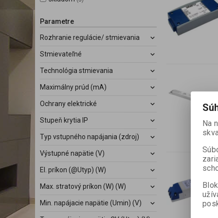
Parametre
Rozhranie regulácie/ stmievania
Stmievateľné
Technológia stmievania
Maximálny prúd (mA)
Ochrany elektrické
Súh
Stupeň krytia IP
Na 
skva
Typ vstupného napájania (zdroj)
Súbo
Výstupné napätie (V)
zari
scho
El. príkon (@Utyp) (W)
Blok
Max. stratový príkon (W) (W)
užív
posk
Min. napájacie napätie (Umin) (V)