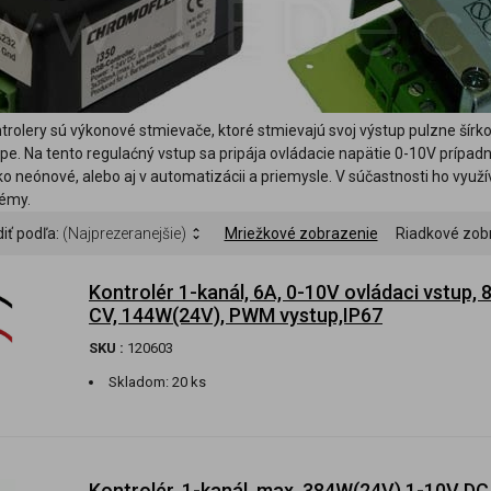
rolery sú výkonové stmievače, ktoré stmievajú svoj výstup pulzne ší
e. Na tento regulaćný vstup sa pripája ovládacie napätie 0-10V prípadn
ko neónové, alebo aj v automatizácii a priemysle. V súčastnosti ho využí
émy.
iť podľa:
(Najprezeranejšie)
Mriežkové zobrazenie
Riadkové zob
Kontrolér 1-kanál, 6A, 0-10V ovládaci vstup,
CV, 144W(24V), PWM vystup,IP67
SKU :
120603
Skladom:
20 ks
Kontrolér, 1-kanál, max. 384W(24V),1-10V DC,