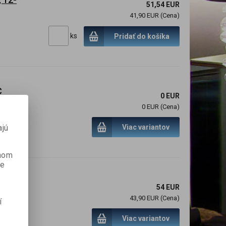
51,54 EUR
41,90 EUR (Cena)
ks
Pridať do košíka
C
0 EUR
0 EUR (Cena)
ajú
Viac variantov
pasov.
anom
je
54 EUR
)
43,90 EUR (Cena)
í
Viac variantov