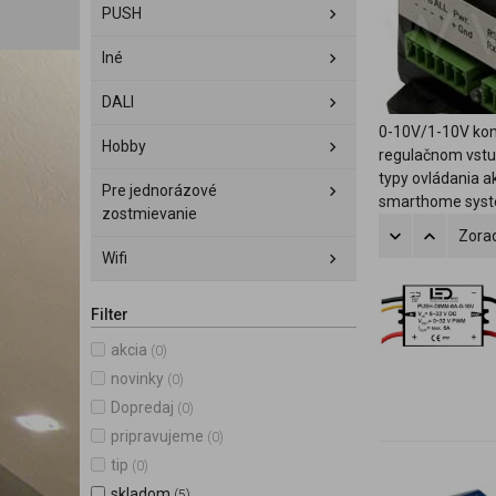
PUSH
Iné
DALI
0-10V/1-10V kont
Hobby
regulačnom vstup
typy ovládania a
Pre jednorázové
smarthome syst
zostmievanie
Zorad
Wifi
Filter
akcia
(0)
novinky
(0)
Dopredaj
(0)
pripravujeme
(0)
tip
(0)
skladom
(5)