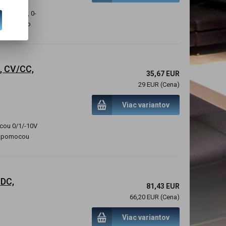
cez PUSH, 0-
 24VDC), so
, CV/CC,
35,67 EUR
29 EUR (Cena)
Viac variantov
cou 0/1/-10V
ie pomocou
VDC,
81,43 EUR
66,20 EUR (Cena)
Viac variantov