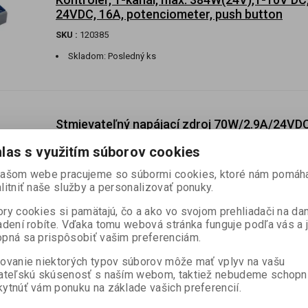
24VDC, 16A, potenciometer, push button
SKU :
120385
Skladom:
Posledný ks
Stmievateľný napájací zdroj 70W/2.9A/24VD
DALI+SWITCHDIMM,SELV,ripple free
las s využitím súborov cookies
SKU :
MAIN-522459
našom webe pracujeme so súbormi cookies, ktoré nám pomáh
informujte sa
litniť naše služby a personalizovať ponuky.
Multifunkcny napajaci zdroj na stmievanie LED modulov a LED 
ry cookies si pamätajú, čo a ako vo svojom prehliadači na d
adení robíte. Vďaka tomu webová stránka funguje podľa vás a 
pná sa prispôsobiť vašim preferenciám.
Multi kontrolér DALI, Push,0-10, 1-10V alebo
ovanie niektorých typov súborov môže mať vplyv na vašu
potenciometer,12-24VDC,12A, CV, 288W(24V
ateľskú skúsenosť s naším webom, taktiež nebudeme schopn
SKU :
MAIN-120305
ytnúť vám ponuku na základe vašich preferencií.
Skladom:
Posledný ks