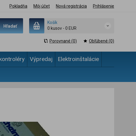
Pokladňa
Môj účet
Nová registrácia
Prihlásenie
Košík
Hľadať
0 kusov
-
0 EUR
Porovnané (0)
Obľúbené (0)
kontroléry
Výpredaj
Elektroinštalácie