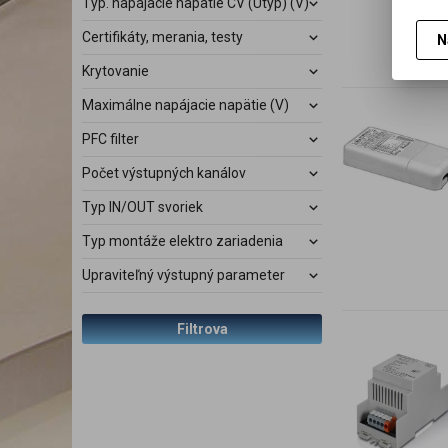
Typ. napájacie napätie CV (Utyp) (V)
Certifikáty, merania, testy
N
Krytovanie
Maximálne napájacie napätie (V)
PFC filter
Počet výstupných kanálov
Typ IN/OUT svoriek
Typ montáže elektro zariadenia
Upraviteľný výstupný parameter
Filtrova