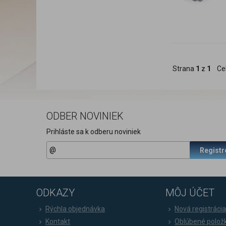
Strana
1
z
1
Ce
ODBER NOVINIEK
Prihláste sa k odberu noviniek
Registr
ODKAZY
MÔJ ÚČET
Rýchla objednávka
Nová registráci
Kontakt
Oblúbené polož