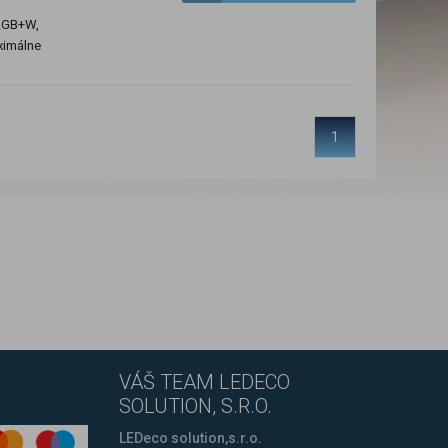
 RGB+W,
ximálne
1
VÁŠ TEAM LEDECO
SOLUTION, S.R.O.
LEDeco solution,s.r.o.