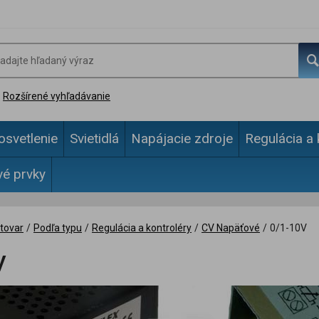
Rozšírené vyhľadávanie
osvetlenie
Svietidlá
Napájacie zdroje
Regulácia a 
vé prvky
tovar
/
Podľa typu
/
Regulácia a kontroléry
/
CV Napäťové
/
0/1-10V
V