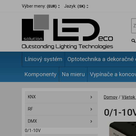
Výber meny:
Jazyk:
(EUR)
(SK)
Líniový systém
Optotechnika a dekoračné 
Komponenty
Na mieru
Vypínače a konco
KNX
Domov
/
Všetok 
RF
0/1-10
DMX
0/1-10V