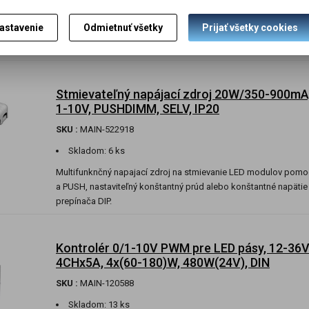
Univerzálny stmievač na LED prostredníctvom DALI, stmievanie 
astavenie
Odmietnuť všetky
Prijať všetky cookies
10V, 1-10V alebo aj potenciometrom, zaťaženie 144-288W (12 -
SELV, PWM 300Hz na výstupe
Stmievateľný napájací zdroj 20W/350-900mA
1-10V, PUSHDIMM, SELV, IP20
SKU :
MAIN-522918
Skladom:
6 ks
Multifunknčný napajací zdroj na stmievanie LED modulov pomo
a PUSH, nastaviteľný konštantný prúd alebo konštantné napät
prepínača DIP.
Kontrolér 0/1-10V PWM pre LED pásy, 12-36
4CHx5A, 4x(60-180)W, 480W(24V), DIN
SKU :
MAIN-120588
Skladom:
13 ks