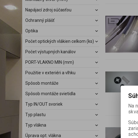
Napájací zdroj súčasťou
Ochranný plášť
Optika
Počet optických vlákien celkom (ks)
Počet výstupných kanálov
PORT-VLAKNO MIN (mm)
Použitie v exteriéri a vlhku
Spôsob montáže
Spôsob montáže svietidla
Súh
Typ IN/OUT svoriek
Na 
skva
Typ plastu
Súbo
Typ vlákna
zari
scho
Úprava opt. vlákna