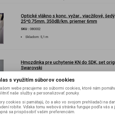
Optické vlákno s konc. vyžar., viacžilové, šedý
25*0,75mm, 350dB/km, priemer 6mm
SKU :
080002
Skladom:
5,1 m
Hmozdinka pre uchytenie KN do SDK, set orig
Swarovski
SKU :
070107-X
las s využitím súborov cookies
Skladom:
45 ks
našom webe pracujeme so súbormi cookies, ktoré nám pomáh
litniť naše služby a personalizovať ponuky.
ry cookies si pamätajú, čo a ako vo svojom prehliadači na d
adení robíte. Vďaka tomu webová stránka funguje podľa vás a 
Kolečko pre iluminátor, 20/30mm
pná sa prispôsobiť vašim preferenciám.