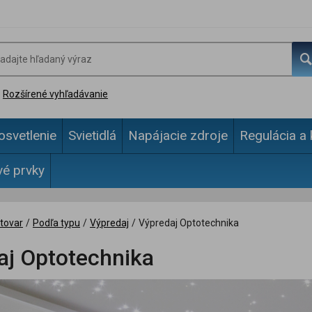
Rozšírené vyhľadávanie
osvetlenie
Svietidlá
Napájacie zdroje
Regulácia a 
vé prvky
tovar
/
Podľa typu
/
Výpredaj
/
Výpredaj Optotechnika
aj Optotechnika