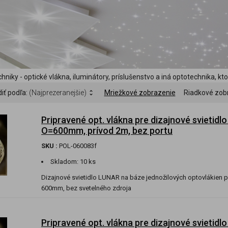
hniky - optické vlákna, iluminátory, príslušenstvo a iná optotechnika, k
iť podľa:
(Najprezeranejšie)
Mriežkové zobrazenie
Riadkové zob
Pripravené opt. vlákna pre dizajnové svietidl
O=600mm, prívod 2m, bez portu
SKU :
POL-060083f
Skladom:
10 ks
Dizajnové svietidlo LUNAR na báze jednožilových optovlákien p
600mm, bez svetelného zdroja
Pripravené opt. vlákna pre dizajnové svietidl