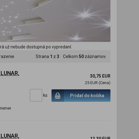
torá už nebude dostupná po vypredaní.
razenie
Strana
1
z
3
Celkom
50
záznamov
o LUNAR,
30,75 EUR
25 EUR (Cena)
ks
Pridať do košíka
riemer
o LUNAR,
12,30 EUR