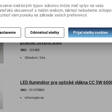
SKU :
900235
ovanie niektorých typov súborov môže mať vplyv na vašu
Skladom:
118 ks
ateľskú skúsenosť s naším webom, taktiež nebudeme schopn
ytnúť vám ponuku na základe vašich preferencií.
astavenie
Odmietnuť všetky
Prijať všetky cookies
Guľa sklenená, nepravidelná,priemer 90mm, j
priemer otvoru 5mm
SKU :
123485
Skladom:
5 ks
LED Iluminátor pre optické vlákna CC 5W 600
SKU :
VY-070860
informujte sa