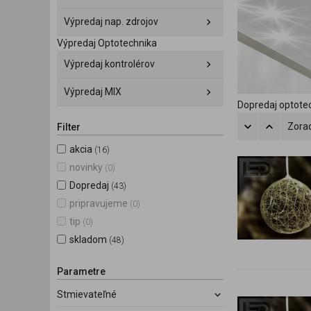
Výpredaj nap. zdrojov
Výpredaj Optotechnika
Výpredaj kontrolérov
Výpredaj MIX
Dopredaj optotec
Zorad
Filter
akcia
(16)
novinky
(0)
Dopredaj
(43)
pripravujeme
(0)
tip
(0)
skladom
(48)
Parametre
Stmievateľné