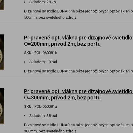
Skladom:
28 ks
Dizajnové svietidlo LUNAR na báze jednožilových optovlákien p
500mm, bez svetelného zdroja
Pripravené opt. vlákna pre dizajnové svietidl
O=200mm, prívod 2m, bez portu
SKU :
POL-060081b
Skladom:
10 bal
Dizajnové svietidlo LUNAR na báze jednožilových optovlákien
Pripravené opt. vlákna pre dizajnové svietidl
O=300mm, prívod 2m, bez portu
SKU :
POL-060081a
Skladom:
38 bal
Dizajnové svietidlo LUNAR na báze jednožilových optovlákien p
300mm, bez svetelného zdroja