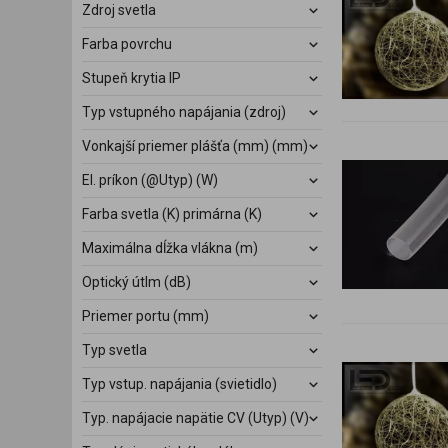
Zdroj svetla
Farba povrchu
Stupeň krytia IP
Typ vstupného napájania (zdroj)
Vonkajší priemer plášťa (mm) (mm)
El. príkon (@Utyp) (W)
Farba svetla (K) primárna (K)
Maximálna dĺžka vlákna (m)
Optický útlm (dB)
Priemer portu (mm)
Typ svetla
Typ vstup. napájania (svietidlo)
Typ. napájacie napätie CV (Utyp) (V)