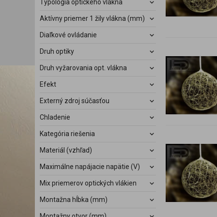
Typológia optického vlákna
Aktívny priemer 1 žily vlákna (mm)
Diaľkové ovládanie
Druh optiky
Druh vyžarovania opt. vlákna
Efekt
Externý zdroj súčasťou
Chladenie
Kategória riešenia
Materiál (vzhľad)
Maximálne napájacie napätie (V)
Mix priemerov optických vlákien
Montažna hĺbka (mm)
Montažny otvor (mm)