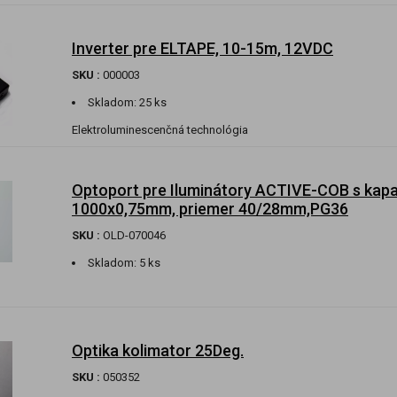
Inverter pre ELTAPE, 10-15m, 12VDC
SKU :
000003
Skladom:
25 ks
Elektroluminescenčná technológia
Optoport pre Iluminátory ACTIVE-COB s kapa
1000x0,75mm, priemer 40/28mm,PG36
SKU :
OLD-070046
Skladom:
5 ks
Optika kolimator 25Deg.
SKU :
050352