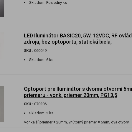
Skladom:
Posledný ks
LED Iluminátor BASIC20, 5W, 12VDC, RF ovlád
zdroja, bez optoportu, statická biela,
SKU :
060049
Skladom:
6 ks
Optoport pre Iluminátor s dvoma otvormi 6
priemeru - vonk. priemer 20mm, PG13,5
SKU :
070206
Skladom:
2 ks
Vonkajší priemer = 20mm, vnútorný priemer = 6mm, dva otvory.