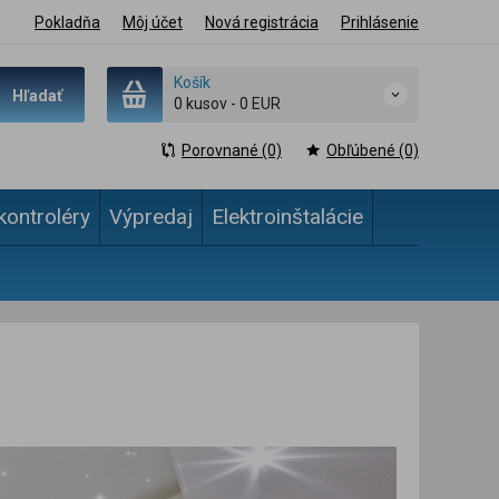
Pokladňa
Môj účet
Nová registrácia
Prihlásenie
Košík
Hľadať
0 kusov
-
0 EUR
Porovnané (0)
Obľúbené (0)
kontroléry
Výpredaj
Elektroinštalácie