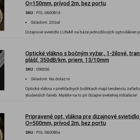
O=150mm, prívod 2m, bez portu
SKU :
POL-060081d
Skladom:
20 bal
Dizajnové svietidlo LUNAR na báze jednožilových optovlákien
Optické vlákno s bočným vyžar., 1-žilové, tra
plášť, 350dB/km, priem. 13/10mm
SKU :
090056
Skladom:
Na dotaz m
Optické vlákna v priehľadnych bužírkach majú tendenciu zafarb
studenších farieb. Myslite na to pri dizajne svetelnej inštalácie!
Pripravené opt. vlákna pre dizajnové svietidl
O=500mm, prívod 2m, bez portu
SKU :
POL-060083a