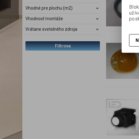
Blok
Vhodné pre plochu (m2)
užív
posk
Vhodnosť montáže
Vrátane svetelného zdroja
N
Filtrova