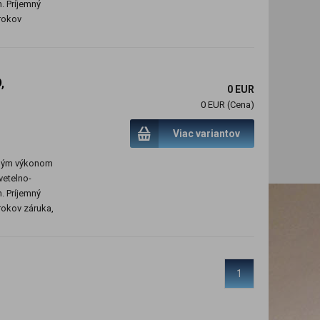
. Príjemný
 rokov
,
0 EUR
0 EUR (Cena)
Viac variantov
čným výkonom
vetelno-
. Príjemný
 rokov záruka,
1