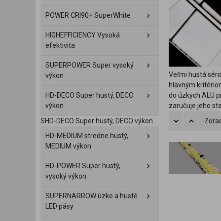
POWER CRI90+ SuperWhite
HIGHEFFICIENCY Vysoká
efektivita
SUPERPOWER Super vysoký
Veľmi hustá séri
výkon
hlavným kritériom
HD-DECO Super hustý, DECO
do úzkych ALU pr
výkon
zaručuje jeho sta
SHD-DECO Super hustý, DECO výkon
Zorad
HD-MEDIUM stredne hustý,
MEDIUM výkon
HD-POWER Super hustý,
vysoký výkon
SUPERNARROW úzke a husté
LED pásy