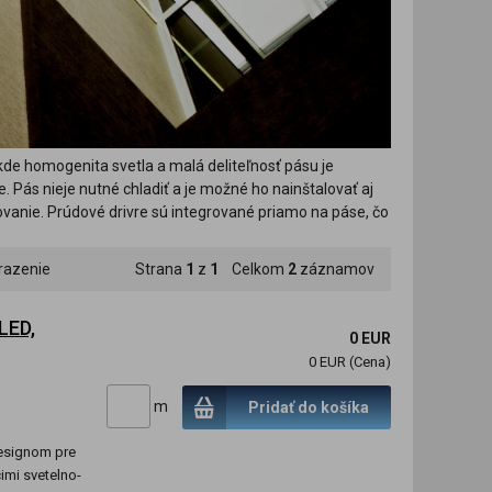
kde homogenita svetla a malá deliteľnosť pásu je
. Pás nieje nutné chladiť a je možné ho nainštalovať aj
vanie. Prúdové drivre sú integrované priamo na páse, čo
razenie
Strana
1
z
1
Celkom
2
záznamov
LED,
0 EUR
0 EUR (Cena)
m
Pridať do košíka
esignom pre
cimi svetelno-