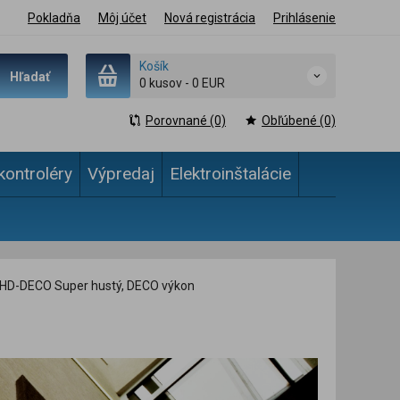
Pokladňa
Môj účet
Nová registrácia
Prihlásenie
Košík
Hľadať
0 kusov
-
0 EUR
Porovnané (0)
Obľúbené (0)
kontroléry
Výpredaj
Elektroinštalácie
HD-DECO Super hustý, DECO výkon