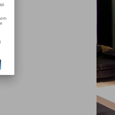
ajú
anom
je
í