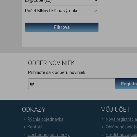
Lx@Cube (Lx)
Počet BINov LED na výrobku
Filtrova
ODBER NOVINIEK
Prihláste sa k odberu noviniek
Registr
ODKAZY
MÔJ ÚČET
Rýchla objednávka
Nová registráci
Kontakt
Oblúbené polož
Obchodné podmienky
Predchádzajúce