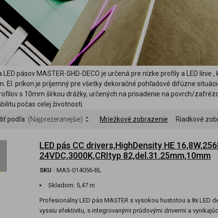
a LED pásov MASTER-SHD-DECO je určená pre nízke profily a LED línie , 
. El. príkon je príjemný pre všetky dekoračné pohľadové difúzne situácie
ofilov s 10mm šírkou drážky, určených na prisadenie na povrch/zafrézo
bilitu počas celej životnosti.
iť podľa:
(Najprezeranejšie)
Mriežkové zobrazenie
Riadkové zob
LED pás CC drivers,HighDensity HE 16,8W,256
24VDC,3000K,CRItyp 82,del.31.25mm,10mm
SKU :
MAS-014056-BL
Skladom:
5,47 m
Profesionálny LED pás MASTER s vysokou hustotou a 8x LED d
vyssiu efektivitu, s integrovanými prúdovými drivermi a vynikajú