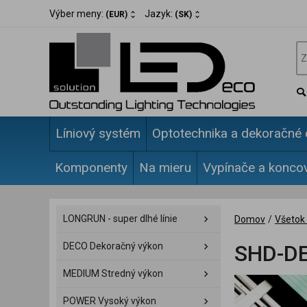
Výber meny:
Jazyk:
(EUR)
(SK)
Líniový systém
Optotechnika a dekoračné 
Komponenty
Na mieru
Vypínače a konco
LONGRUN - super dlhé línie
Domov
/
Všetok 
DECO Dekoračný výkon
SHD-DE
MEDIUM Stredný výkon
POWER Vysoký výkon