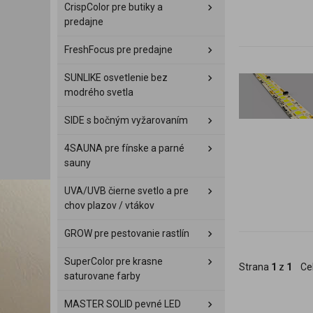
CrispColor pre butiky a
predajne
FreshFocus pre predajne
SUNLIKE osvetlenie bez
modrého svetla
SIDE s bočným vyžarovaním
4SAUNA pre fínske a parné
sauny
UVA/UVB čierne svetlo a pre
chov plazov / vtákov
GROW pre pestovanie rastlín
SuperColor pre krasne
Strana
1
z
1
Ce
saturovane farby
MASTER SOLID pevné LED