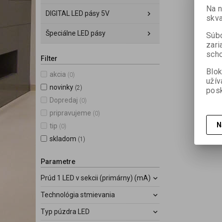
Na 
DIGITAL LED pásy 5V
skva
Špeciálne LED pásy
Súbo
zari
scho
Filter
Blok
akcia
(0)
užív
novinky
(2)
posk
Dopredaj
(0)
pripravujeme
(0)
N
tip
(0)
skladom
(1)
Parametre
Prúd 1 LED v sekcii (primárny) (mA)
Technológia stmievania
Typ púzdra LED