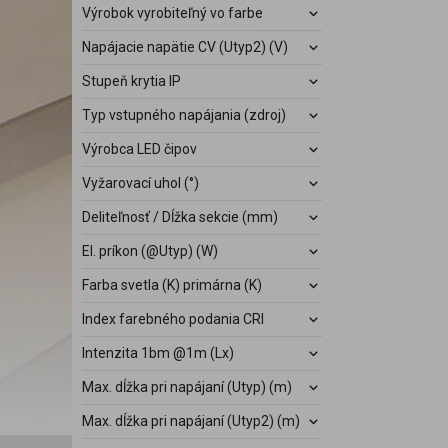
Výrobok vyrobiteľný vo farbe
Napájacie napätie CV (Utyp2) (V)
Stupeň krytia IP
Typ vstupného napájania (zdroj)
Výrobca LED čipov
Vyžarovací uhol (°)
Deliteľnosť / Dĺžka sekcie (mm)
El. príkon (@Utyp) (W)
Farba svetla (K) primárna (K)
Index farebného podania CRI
Intenzita 1bm @1m (Lx)
Max. dĺžka pri napájaní (Utyp) (m)
Max. dĺžka pri napájaní (Utyp2) (m)