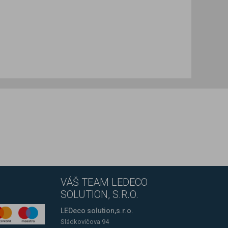
VÁŠ TEAM LEDECO
SOLUTION, S.R.O.
LEDeco solution,s.r.o.
Sládkovičova 94