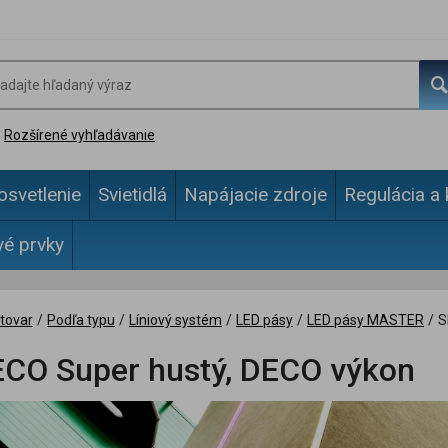
Rozšírené vyhľadávanie
osvetlenie
Svietidlá
Napájacie zdroje
Regulácia a 
vé prvky
tovar
/
Podľa typu
/
Líniový systém
/
LED pásy
/
LED pásy MASTER
/
S
CO Super hustý, DECO výkon