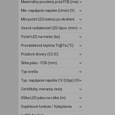
Maximálny povolený prúd FCB (ma)
Min. napájacie napätie (Umin) (V)
Min.počet LED/sekciu po skrátení
Osová vzdialenosť LED čipov. (mm)
Počet LED na meter (ks)
Prevádzková teplota Tc@Ta (°C)
Prúdové drivery (CC IC)
Šírka pásu - FCB (mm)
Typ svetla
Typ. napájacie napätie CV (Utyp) (V)
Certifikáty, merania, testy
Dĺžka LED pásu na rolke (m)
Doplnkové funkcie / Vylepšenia