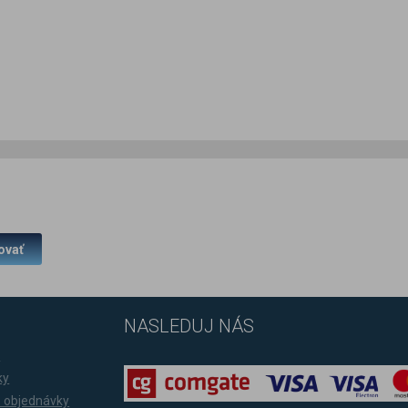
ovať
NASLEDUJ NÁS
a
ky
 objednávky