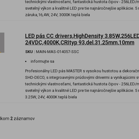
technickými vlastnosťami, fantastická hustota čipov - 256LED/m
svetelný výkon a kvalitné LED pre tie najnáročnejšie aplikácie. 5
záruka,16,4W, 24V, 3000K teplá biela
LED pás CC drivers,HighDensity 3.85W,256LED
24VDC,4000K,CRItyp 93,del.31.25mm,10mm
SKU :
MAIN-MAS-014057-SSC
informujte sa
Profesionálny LED pás MASTER s vysokou hustotou a dekora
SHD-DECO, s integroavnými prúdovými drivermi a vynikajúcimi s
technickými vlastnosťami, fantastická hustota čipov - 256LED/m
svetelný výkon a kvalitné LED pre tie najnáročnejšie aplikácie. 5
3.25W, 24V, 4000K teplá biela
lkom
2
záznamov