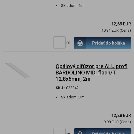
Skladom:
6 m
12,69 EUR
10,31 EUR (Cena)
m
Pridať do košíka
Opálový difúzor pre ALU profl
BARDOLINO MIDI flach/T,
12,8x6mm, 2m
SKU :
022242
Skladom:
8 m
12,28 EUR
9,98 EUR (Cena)
m