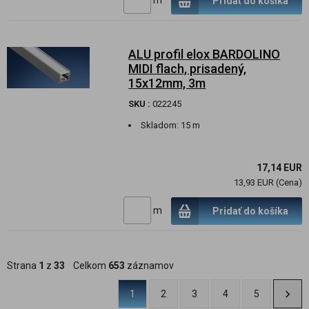
Pridať do košíka
ALU profil elox BARDOLINO
MIDI flach, prisadený,
15x12mm, 3m
SKU :
022245
Skladom:
15 m
17,14 EUR
13,93 EUR (Cena)
m
Pridať do košíka
Strana
1
z
33
Celkom
653
záznamov
1
2
3
4
5