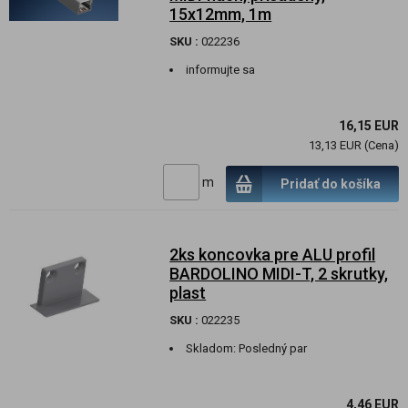
15x12mm, 1m
SKU :
022236
informujte sa
16,15 EUR
13,13 EUR (Cena)
m
Pridať do košíka
2ks koncovka pre ALU profil
BARDOLINO MIDI-T, 2 skrutky,
plast
SKU :
022235
Skladom:
Posledný par
4,46 EUR