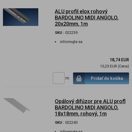
ALU profil elox rohový
BARDOLINO MIDI ANGOLO,
20x20mm, 1m
SKU :
022239
informujte sa
18,74 EUR
15,23 EUR (Cena)
m
Pridať do košíka
Opálový difúzor pre ALU profl
BARDOLINO MIDI ANGOLO,
18x18mm, rohový, 1m
SKU :
022240
informujte sa