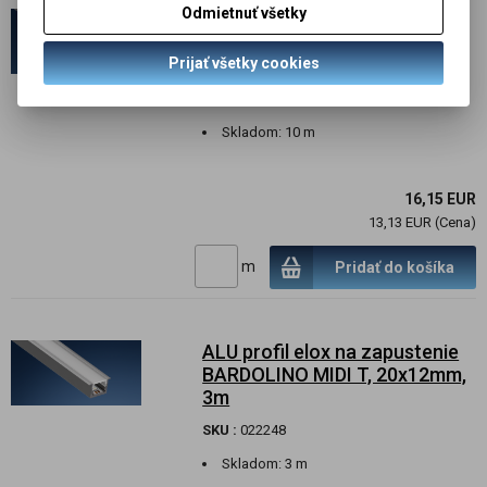
Odmietnuť všetky
ALU profil elox BARDOLINO
MIDI flach, prisadený,
Prijať všetky cookies
15x12mm, 2m
SKU :
022246
Skladom:
10 m
16,15 EUR
13,13 EUR (Cena)
m
Pridať do košíka
ALU profil elox na zapustenie
BARDOLINO MIDI T, 20x12mm,
3m
SKU :
022248
Skladom:
3 m