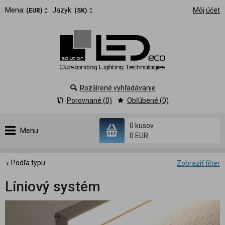
Mena:
Jazyk:
Môj účet
(EUR)
(SK)
Rozšírené vyhľadávanie
Porovnané (0)
Obľúbené (0)
0 kusov
Menu
0 EUR
Podľa typu
Zobraziť filter
Líniový systém