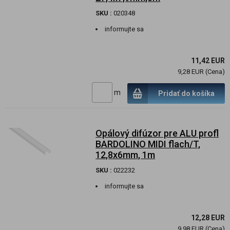
SKU :
020348
informujte sa
11,42 EUR
9,28 EUR (Cena)
m
Pridať do košíka
Opálový difúzor pre ALU profl
BARDOLINO MIDI flach/T,
12,8x6mm, 1m
SKU :
022232
informujte sa
12,28 EUR
9,98 EUR (Cena)