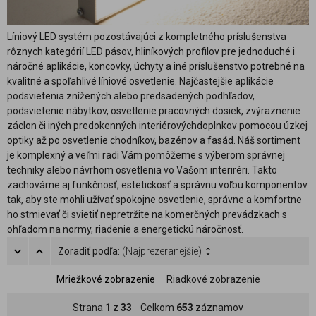
Líniový LED systém pozostávajúci z kompletného príslušenstva
rôznych kategórií LED pásov, hliníkových profilov pre jednoduché i
náročné aplikácie, koncovky, úchyty a iné príslušenstvo potrebné na
kvalitné a spoľahlivé líniové osvetlenie. Najčastejšie aplikácie
podsvietenia znížených alebo predsadených podhľadov,
podsvietenie nábytkov, osvetlenie pracovných dosiek, zvýraznenie
záclon či iných predokenných interiérovýchdoplnkov pomocou úzkej
optiky až po osvetlenie chodníkov, bazénov a fasád. Náš sortiment
je komplexný a veľmi radi Vám pomôžeme s výberom správnej
techniky alebo návrhom osvetlenia vo Vašom interiréri. Takto
zachováme aj funkčnosť, estetickosť a správnu voľbu komponentov
tak, aby ste mohli užívať spokojne osvetlenie, správne a komfortne
ho stmievať či svietiť nepretržite na komerčných prevádzkach s
ohľadom na normy, riadenie a energetickú náročnosť.
Zoradiť podľa:
(Najprezeranejšie)
Mriežkové zobrazenie
Riadkové zobrazenie
Strana
1
z
33
Celkom
653
záznamov