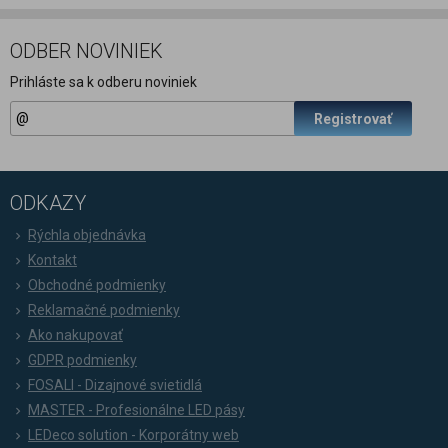
ODBER NOVINIEK
Prihláste sa k odberu noviniek
Registrovať
ODKAZY
Rýchla objednávka
Kontakt
Obchodné podmienky
Reklamačné podmienky
Ako nakupovať
GDPR podmienky
FOSALI - Dizajnové svietidlá
MASTER - Profesionálne LED pásy
LEDeco solution - Korporátny web