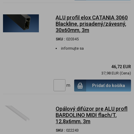
ALU profil elox CATANIA 3060
Blackline, prisadený/závesný,
30x60mm, 3m
SKU :
020345
informujte sa
46,72 EUR
37,98 EUR (Cena)
m
Pridať do košíka
Opálový difúzor pre ALU profl
BARDOLINO MIDI flach/T,
12,8x6mm, 3m
SKU :
022243