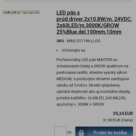
LED pás s
prúd.driver,2x10.8W/m, 24VDC,
2x60LED/m,3000K/GROW
25%Blue,del.100mm,10mm
SKU :
MAS-011196-LLOS
informujte sa
Profesionálny LED pás MASTER so
zmiešavaním bielej a GROW spektrom na
pestovanie rastlín, stredne vysoký výkon
MEDIUM, s prúdovými drivermi zaisťujúce
záruku až 5 rokov. Skvelé vylepšenia,
optické vlastnosti ako aj montážne detaily,
potešia každého. 2x 60LED, 2x9.4W,24V,
spoločný +, 3000K + GROW
39,24 EUR
31,90 EUR (Cena)
m
Pridať do košíka