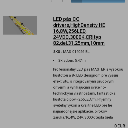
LED pás CC
drivers,HighDensity HE
16,8W,256LED,
24VDC,3000K,CRItyp
82,del.31.25mm,10mm
SKU :
MAS-014056-BL
Skladom:
5,47 m
Profesionálny LED pás MASTER s vysokou
hustotou a 8x LED designom pre vyssiu
efektivitu, s integrovanými prúdovými
drivermi a vynikajúcimi svetelno-
technickými vlastnosťami, fantastická
hustota čipov - 256LED/m. Príjemný
svetelný výkon a kvalitné LED pre tie
najnáročnejšie aplikácie. 5 rokov
záruka,16,4W, 24V, 3000K teplá biela
0 EUR