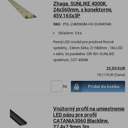
Zhaga, SUNLIKE 4000K,
24x560mm, s konektormi,
45V,16Sx3P
SKU :
POL-24M560M-HV-SUNW940
Skladom:
5 ks
Pevný LED modul pre prúdové líniové
systémy , 24mm šírka, D=560mm , 16x LED
v séirii, 3x paralelne. CRI 92+ SUNLIKE
spektrum, CCT 4000K
23,50 EUR
19,11 EUR (Cena)
ks
Pridať do košíka
Vnútorný profil na umiestnenie
LED pásu pre profil
CATANIA3060 Blackline,
27,4x7,9mm,3m