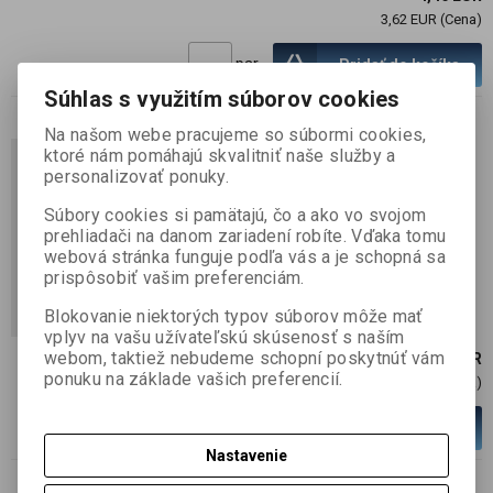
3,62 EUR (Cena)
par
Pridať do košíka
Súhlas s využitím súborov cookies
Na našom webe pracujeme so súbormi cookies,
2ks koncovky pre profil
ktoré nám pomáhajú skvalitniť naše služby a
CATANIA 3060, Blackline,
personalizovať ponuky.
30x60x2mm, hliník
Súbory cookies si pamätajú, čo a ako vo svojom
SKU :
020349
prehliadači na danom zariadení robíte. Vďaka tomu
webová stránka funguje podľa vás a je schopná sa
informujte sa
prispôsobiť vašim preferenciám.
Blokovanie niektorých typov súborov môže mať
vplyv na vašu užívateľskú skúsenosť s naším
webom, taktiež nebudeme schopní poskytnúť vám
36,17 EUR
ponuku na základe vašich preferencií.
29,40 EUR (Cena)
par
Pridať do košíka
Nastavenie