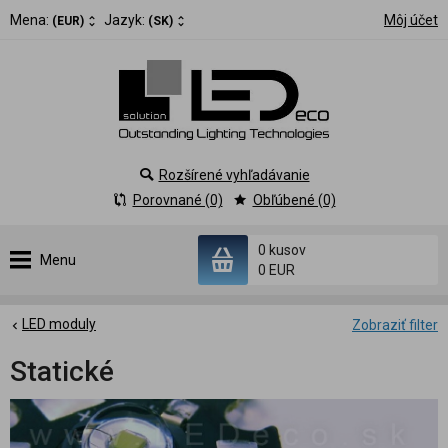
Mena:
Jazyk:
Môj účet
(EUR)
(SK)
Rozšírené vyhľadávanie
Porovnané (0)
Obľúbené (0)
0 kusov
Menu
0 EUR
LED moduly
Zobraziť filter
Statické