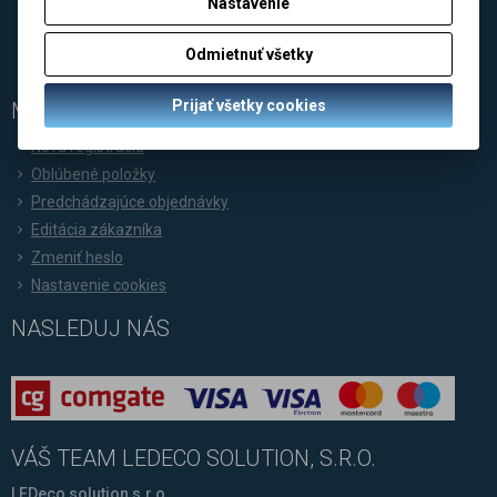
Nastavenie
FOSALI - Dizajnové svietidlá
MASTER - Profesionálne LED pásy
Odmietnuť všetky
LEDeco solution - Korporátny web
Prijať všetky cookies
MÔJ ÚČET
Nová registrácia
Oblúbené položky
Predchádzajúce objednávky
Editácia zákazníka
Zmeniť heslo
Nastavenie cookies
NASLEDUJ NÁS
VÁŠ TEAM LEDECO SOLUTION, S.R.O.
LEDeco solution,s.r.o.