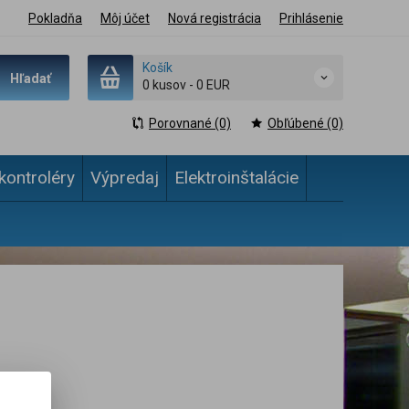
Pokladňa
Môj účet
Nová registrácia
Prihlásenie
Košík
Hľadať
0 kusov
-
0 EUR
Porovnané (0)
Obľúbené (0)
kontroléry
Výpredaj
Elektroinštalácie