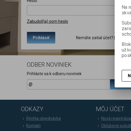
Heslo:
Na 
skva
Zabudol(la) som heslo
Súbo
zari
scho
Nemáte zatial účet?
Nová regi
Prihlásiť
Blok
užív
posk
ODBER NOVINIEK
Prihláste sa k odberu noviniek
N
Registr
ODKAZY
MÔJ ÚČET
Rýchla objednávka
Nová registráci
Kontakt
Oblúbené polož