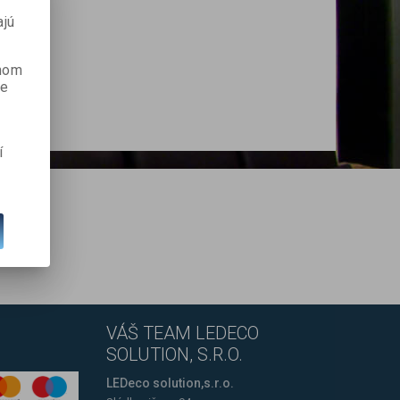
ajú
anom
je
í
VÁŠ TEAM LEDECO
SOLUTION, S.R.O.
LEDeco solution,s.r.o.