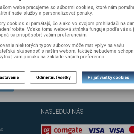
našom webe pracujeme so súbormi cookies, ktoré nám pomáh
litniť naše služby a personalizovať ponuky.
ry cookies si pamätajú, čo a ako vo svojom prehliadači na d
adení robíte. Vďaka tomu webová stránka funguje podľa vás a 
pná sa prispôsobiť vašim preferenciám.
strácia
ovanie niektorých typov súborov môže mať vplyv na vašu
ateľskú skúsenosť s naším webom, taktiež nebudeme schopn
ytnúť vám ponuku na základe vašich preferencií.
astavenie
Odmietnuť všetky
Prijať všetky cookies
ovať
NASLEDUJ NÁS
a
ky