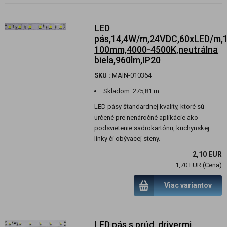
LED
pás,14,4W/m,24VDC,60xLED/m,1
100mm,4000-4500K,neutrálna
biela,960lm,IP20
SKU :
MAIN-010364
Skladom:
275,81 m
LED pásy štandardnej kvality, ktoré sú
určené pre nenáročné aplikácie ako
podsvietenie sadrokartónu, kuchynskej
linky či obývacej steny.
2,10 EUR
1,70 EUR (Cena)
Viac variantov
LED pás s prúd. drivermi,