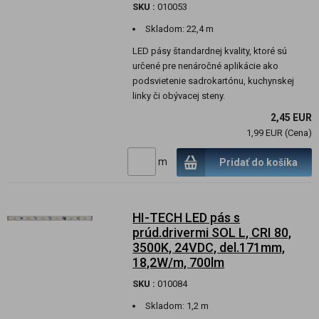
SKU :
010053
Skladom:
22,4 m
LED pásy štandardnej kvality, ktoré sú
určené pre nenáročné aplikácie ako
podsvietenie sadrokartónu, kuchynskej
linky či obývacej steny.
2,45 EUR
1,99 EUR (Cena)
m
Pridať do košíka
HI-TECH LED pás s
prúd.drivermi SOL L, CRI 80,
3500K, 24VDC, del.171mm,
18,2W/m, 700lm
SKU :
010084
Skladom:
1,2 m