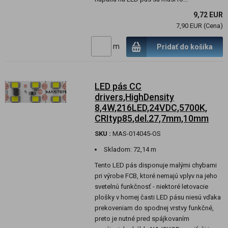
9,72 EUR
7,90 EUR (Cena)
m
Pridať do košíka
LED pás CC
drivers,HighDensity
8,4W,216LED,24VDC,5700K,
CRItyp85,del.27,7mm,10mm
SKU :
MAS-014045-OS
Skladom:
72,14 m
Tento LED pás disponuje malými chybami
pri výrobe FCB, ktoré nemajú vplyv na jeho
svetelnú funkčnosť - niektoré letovacie
plošky v hornej časti LED pásu niesú vďaka
prekoveniam do spodnej vrstvy funkčné,
preto je nutné pred spájkovaním