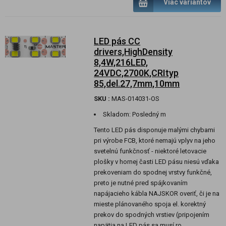
Viac variantov
LED pás CC
drivers,HighDensity
8,4W,216LED,
24VDC,2700K,CRItyp
85,del.27,7mm,10mm
SKU :
MAS-014031-OS
Skladom:
Posledný m
Tento LED pás disponuje malými chybami
pri výrobe FCB, ktoré nemajú vplyv na jeho
svetelnú funkčnosť - niektoré letovacie
plošky v hornej časti LED pásu niesú vďaka
prekoveniam do spodnej vrstvy funkčné,
preto je nutné pred spájkovaním
napájacieho kábla NAJSKOR overiť, či je na
mieste plánovaného spoja el. korektný
prekov do spodných vrstiev (pripojením
napätia na LED pás sa musí ro...