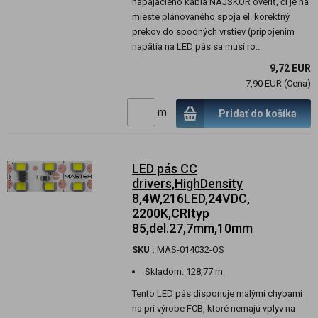
napájacieho kábla NAJSKOR overiť, či je na
mieste plánovaného spoja el. korektný
prekov do spodných vrstiev (pripojením
napätia na LED pás sa musí ro...
9,72 EUR
7,90 EUR (Cena)
m
Pridať do košíka
LED pás CC
drivers,HighDensity
8,4W,216LED,24VDC,
2200K,CRItyp
85,del.27,7mm,10mm
SKU :
MAS-014032-OS
Skladom:
128,77 m
Tento LED pás disponuje malými chybami
na pri výrobe FCB, ktoré nemajú vplyv na