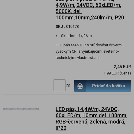
4,9W/m, 24VDC, 60xLED/m,
5000K, del.
100mm,10mm,240lm/m,IP20
SKU :
010178
Skladom:
14,26 m
LED pás MASTER s prúdovými drivermi,
vysokým CRI a vynikajúcimi svetelno-
technickými vlastnosťami.
2,45 EUR
1,99 EUR (Cena)
m
Pridať do košíka
LED pás, 14,4W/m, 24VDC,
60xLED/m, 10mm del. 100mm,
RGB-červená, zelená, modrá,
IP20