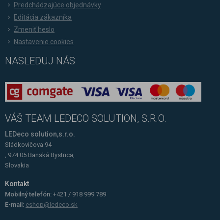
Predchádzajúce objednávky
Editácia zákazníka
Zmeniť heslo
Nastavenie cookies
NASLEDUJ NÁS
VÁŠ TEAM LEDECO SOLUTION, S.R.O.
LEDeco solution,s.r.o.
Sládkovičova 94
, 974 05 Banská Bystrica,
Slovakia
Kontakt
Mobilný telefón:
+421 / 918 999 789
E-mail:
eshop@ledeco.sk