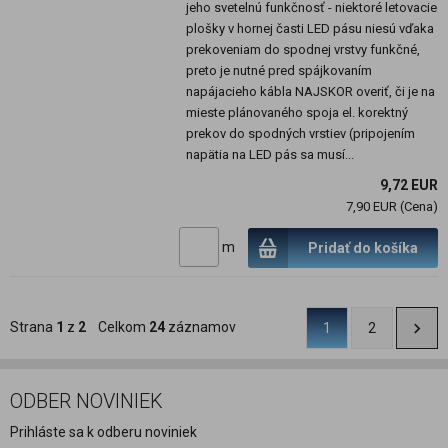
jeho svetelnú funkčnosť - niektoré letovacie
plošky v hornej časti LED pásu niesú vďaka
prekoveniam do spodnej vrstvy funkčné,
preto je nutné pred spájkovaním
napájacieho kábla NAJSKOR overiť, či je na
mieste plánovaného spoja el. korektný
prekov do spodných vrstiev (pripojením
napätia na LED pás sa musí...
9,72 EUR
7,90 EUR (Cena)
m
Pridať do košíka
Strana
1
z
2
Celkom
24
záznamov
1
2
ODBER NOVINIEK
Prihláste sa k odberu noviniek