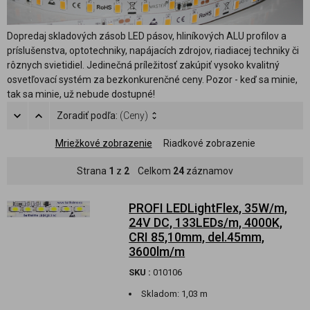
Dopredaj skladových zásob LED pásov, hliníkových ALU profilov a
príslušenstva, optotechniky, napájacích zdrojov, riadiacej techniky či
rôznych svietidiel. Jedinečná príležitosť zakúpiť vysoko kvalitný
osvetľovací systém za bezkonkurenčné ceny. Pozor - keď sa minie,
tak sa minie, už nebude dostupné!
Zoradiť podľa:
(Ceny)
Mriežkové zobrazenie
Riadkové zobrazenie
Strana
1
z
2
Celkom
24
záznamov
PROFI LEDLightFlex, 35W/m,
24V DC, 133LEDs/m, 4000K,
CRI 85,10mm, del.45mm,
3600lm/m
SKU :
010106
Skladom:
1,03 m