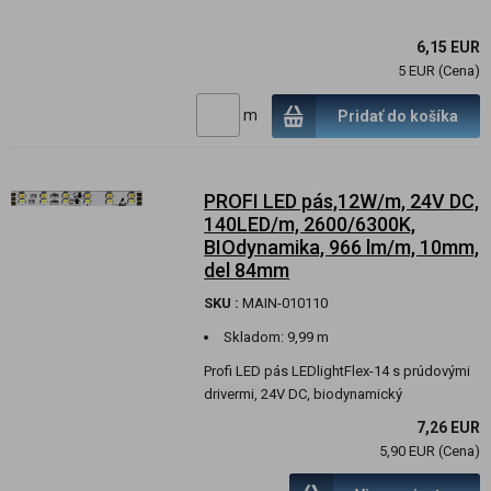
6,15 EUR
5 EUR (Cena)
m
Pridať do košíka
PROFI LED pás,12W/m, 24V DC,
140LED/m, 2600/6300K,
BIOdynamika, 966 lm/m, 10mm,
del 84mm
SKU :
MAIN-010110
Skladom:
9,99 m
Profi LED pás LEDlightFlex-14 s prúdovými
drivermi, 24V DC, biodynamický
7,26 EUR
5,90 EUR (Cena)