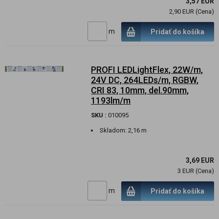
3,57 EUR
2,90 EUR (Cena)
m
Pridať do košíka
PROFI LEDLightFlex, 22W/m,
24V DC, 264LEDs/m, RGBW,
CRI 83, 10mm, del.90mm,
1193lm/m
SKU :
010095
Skladom:
2,16 m
3,69 EUR
3 EUR (Cena)
m
Pridať do košíka