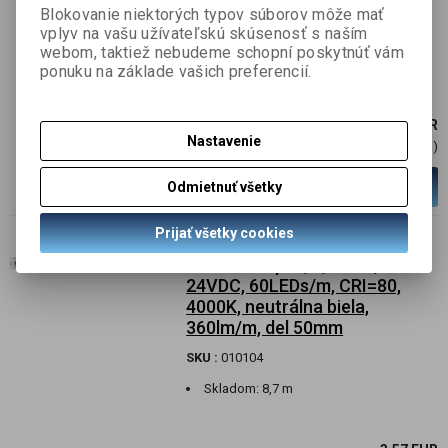
1360lm/m. del 30mm
Blokovanie niektorých typov súborov môže mať
vplyv na vašu užívateľskú skúsenosť s naším
SKU :
MAIN-010074
webom, taktiež nebudeme schopní poskytnúť vám
Skladom:
Na dotaz m
ponuku na základe vašich preferencií.
2,46 EUR
Nastavenie
2 EUR (Cena)
Viac variantov
Odmietnuť všetky
Prijať všetky cookies
PROFI LED pás, 4,8W/m,
24VDC, 60LEDs/m, CRI=80,
4000K, neutrálna biela,
360lm/m, del 50mm
SKU :
010104
Skladom:
8,7 m