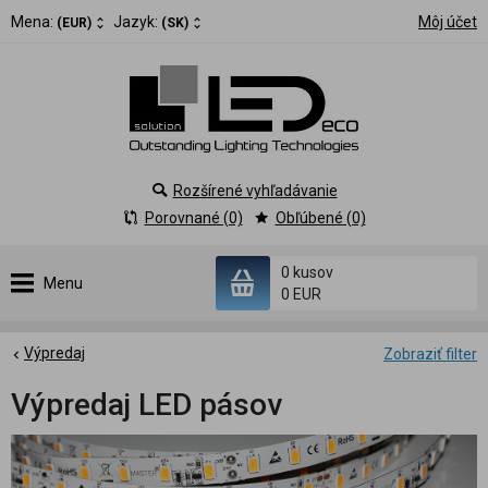
Mena:
Jazyk:
Môj účet
(EUR)
(SK)
Rozšírené vyhľadávanie
Porovnané (0)
Obľúbené (0)
0 kusov
Menu
0 EUR
Výpredaj
Zobraziť filter
Výpredaj LED pásov