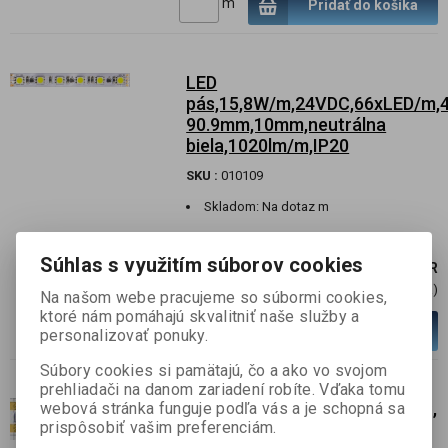
m
Pridať do košíka
LED
pás,15,8W/m,24VDC,66xLED/m,4
90.9mm,10mm,neutrálna
biela,1020lm/m,IP20
SKU :
010109
Skladom:
Na dotaz m
Zapojenie: RGB spoločný -, +
Súhlas s využitím súborov cookies
2,46 EUR
2 EUR (Cena)
Na našom webe pracujeme so súbormi cookies,
ktoré nám pomáhajú skvalitniť naše služby a
m
Pridať do košíka
personalizovať ponuky.
Súbory cookies si pamätajú, čo a ako vo svojom
prehliadači na danom zariadení robíte. Vďaka tomu
PROFI LED pás, 16W/m, 24VDC,
webová stránka funguje podľa vás a je schopná sa
prispôsobiť vašim preferenciám.
200LEDs/m, 3300K, 10x2,6mm,