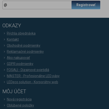
Registrovať
ODKAZY
Rýchla objednávka
Kontakt
Obchodné podmienky
Reklamačné podmienky
Ako nakupovať
GDPR podmienky
FOSALI - Dizajnové svietidlá
MASTER - Profesionálne LED pásy
LEDeco solution - Korporátny web
MÔJ ÚČET
Nová registrácia
Oblúbené položky