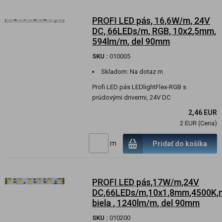
PROFI LED pás, 16,6W/m, 24V
DC, 66LEDs/m, RGB, 10x2,5mm,
594lm/m, del 90mm
SKU :
010005
Skladom:
Na dotaz m
Profi LED pás LEDlightFlex-RGB s
prúdovými drivermi, 24V DC
2,46 EUR
2 EUR (Cena)
m
Pridať do košíka
PROFI LED pás,17W/m,24V
DC,66LEDs/m,10x1,8mm,4500K,n
biela , 1240lm/m, del 90mm
SKU :
010200