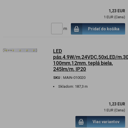
1,23 EUR
1 EUR (Cena)
m
Pridať do košíka
LED
pás,4.9W/m,24VDC,50xLED/m,30
100mm,12mm, teplá biela,
245lm/m, IP20
SKU :
MAIN-010020
Skladom:
187,3 m
1,23 EUR
1 EUR (Cena)
Viac variantov